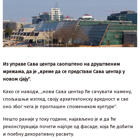
Из управе Сава центра саопштено на друштвеним
мрежама, да је ,,време да се представи Сава центар у
новом сјају“.
Како се наводи, „нови Сава центар ће сачувати намену,
спољашњи изглед, своју архитектонску вредност и све
оно због чега је проглашен спомеником културе“.
Нешто раније у току године, најављено је и да ће
реконструкција почети најпре од фасаде, која ће добити
и поебну декоративну расвету.