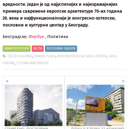
вредности. Један је од најуспелијих и најизражајнијих
примера савремене европске архитектуре 70-их година
20. века и најфункционалнији је конгресно-хотелски,
пословни и културни центар у Београду.
Београдске,
Фејсбук
, Политика
ЈАВНИ ПРОСТОРИ
ВЕСТИ
ПОСЛОВНИ ОБЈЕКТИ
,
,
,
DELTA HOLDING
KRAUN PLAZA
REKONSTRUKCIJA SAVA CENTRA
SAVA
,
CENTAR
STOJAN MAKSIMOVIĆ
Кретање
чланака