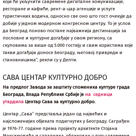
који ће укључити савремене дигиталне комуникације,
ресторане и кафиће, рент-а-цар агенције и услуге
туристичких водича, односно све оно што гост очекује да
добије у једном модерном конгресном центру. То је услов
да Београд поново постане најважнија дестинација за
пословне и културне догађаје у овом региону, са
скуповима за више од 5.000 гостију и свим користима које
такви догађаји доносе Београду, његовој привреди и
становницима“, рекли су у Делти.
САВА ЦЕНТАР КУЛТУРНО ДОБРО
На предлог Завода за заштиту споменика културе града
Београда, Влада Републике Србије је
на седници
утврдила
Центар Сава за културно добро.
Центар „Сава” представља један од највећих и
најсложенијих објеката подигнутих у Београду. Саграђен
је 1976-77. године према пројекту архитекте Стојана
Максимовића и сарадника, обликован у духу савремене