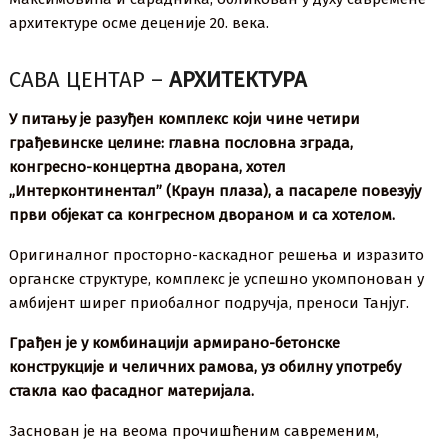
архитектуре осме деценије 20. века.
САВА ЦЕНТАР –
АРХИТЕКТУРА
У питању је разуђен комплекс који чине четири
грађевинске целине: главна пословна зграда,
конгресно-концертна дворана, хотел
„Интерконтинентал” (Краун плаза), а пасареле повезују
први објекат са конгресном двораном и са хотелом.
Оригиналног просторно-каскадног решења и изразито
органске структуре, комплекс је успешно укомпонован у
амбијент ширег приобалног подручја, преноси Танјуг.
Грађен је у комбинацији армирано-бетонске
конструкције и челичних рамова, уз обилну употребу
стакла као фасадног материјала.
Заснован је на веома прочишћеним савременим,