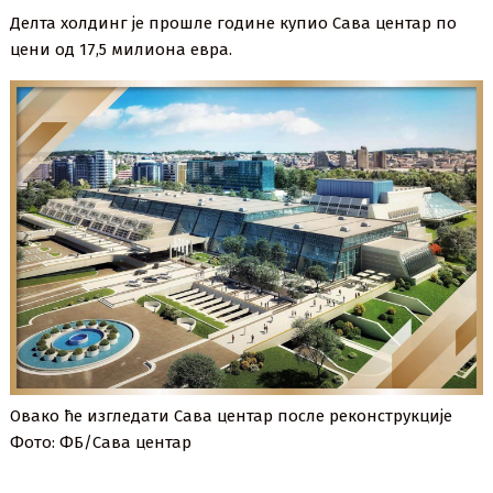
Делта холдинг је прошле године купио Сава центар по
цени од 17,5 милиона евра.
Овако ће изгледати Сава центар после реконструкције
Фото: ФБ/Сава центар