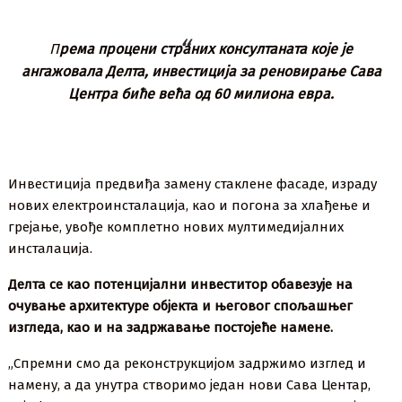
П
рема процени страних консултаната које је
ангажовала Делта, инвестиција за реновирање Сава
Центра биће већа од 60 милиона евра.
Инвестиција предвиђа замену стаклене фасаде, израду
нових електроинсталација, као и погона за хлађење и
грејање, увође комплетно нових мултимедијалних
инсталација.
Делта се као потенцијални инвеститор обавезује на
очување архитектуре објекта и његовог спољашњег
изгледа, као и на задржавање постојеће намене.
„Спремни смо да реконструкцијом задржимо изглед и
намену, а да унутра створимо један нови Сава Центар,