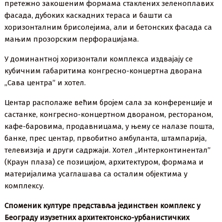
претежно закошеним формама стаклених зеленоплавих
фасада, дубоких каскадних тераса и башти са
хоризонталним брисолејима, али и бетонских фасада са
мањим прозорским перфорацијама.
У доминантној хоризонтали комплекса издвајају се
кубичним габаритима конгресно-концертна дворана
„Сава центра” и хотел.
Центар располаже већим бројем сала за конференције и
састанке, конгресно-концертном двораном, рестораном,
кафе-баровима, продавницама, у њему се налазе пошта,
банке, прес центар, првобитно амбуланта, штампарија,
телевизија и други садржаји. Хотел „Интерконтинентал”
(Краун плаза) се позицијом, архитектуром, формама и
материјалима усаглашава са осталим објектима у
комплексу.
Споменик културе представља јединствен комплекс у
Београду изузетних архитектонско-урбанистичких