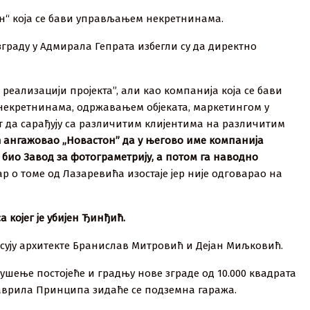
он“ која се бави управљањем некретнинама.
зграду у Адмирала Гепрата избегли су да директно
еализацији пројекта”, али као компанија која се бави
некретнинама, одржавањем објеката, маркетингом у
ст да сарађују са различитим клијентима на различитим
ћ ангажовао „Новастон” да у његово име компанија
е био Завод за фотограметрију, а потом га наводно
р о томе од Лазаревића изостаје јер није одговарао на
 којег је убијен Ђинђић.
сују архитекте Бранислав Митровић и Дејан Миљковић.
ушење постојеће и градњу нове зграде од 10.000 квадрата
аврила Принципа зидаће се подземна гаража.