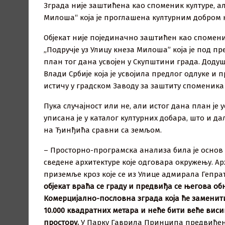
Зграда није заштићена као споменик културе, ал
Милоша“ која је проглашена културним добром на
Објекат није појединачно заштићен као спомени
„Подручје уз Улицу кнеза Милоша” која је под пр
план тог дана усвојен у Скупштини града. Додуш
Влади Србије која је усвојила предлог одлуке и 
истичу у градском Заводу за заштиту споменика 
Пука случајност или не, али истог дана план је 
уписана је у каталог културних добара, што и да
на Ђинђића сравни са земљом.
– Просторно-програмска анализа била је основ 
сведене архитектуре које одговара окружењу. А
приземље кроз које се из Улице адмирала Гепр
објекат враћа се граду и предвиђа се његова об
Комерцијално-пословна зграда која ће заменити
10.000 квадратних метара и неће бити веће виси
простору.
У Парку Гаврила Принципа предвиђен