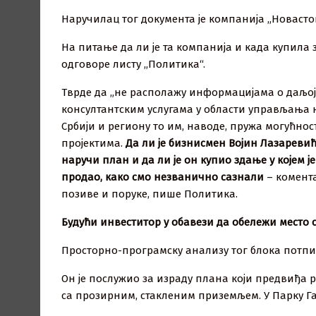
Наручилац тог документа је компанија ,,Новаст
На питање да ли је та компанија и када купила 
одговоре листу ,,Политика“.
Тврде да „не располажу информацијама о даљој р
консултантским услугама у области управљања 
Србији и региону то им, наводе, пружа могућно
пројектима.
Да ли је бизнисмен Војин Лазареви
наручи план и да ли је он купио здање у којем ј
продао, како смо незванично сазнали
– комента
позиве и поруке, пише Политика.
Будући инвеститор у обавези да обележи место са
Просторно-програмску анализу тог блока потпи
Он је послужио за израду плана који предвиђа р
са прозирним, стакленим приземљем. У Парку Г