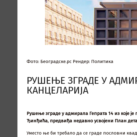
Фото: Београдске.рс Рендер: Политика
РУШЕЊЕ ЗГРАДЕ У АДМИ
КАНЦЕЛАРИЈА
Рушење зграде у адмирала Гепрата 14 из које ј
Ђинђића, предвиђа недавно усвојени План детаљ
Уместо ње би требало да се граде пословни квад