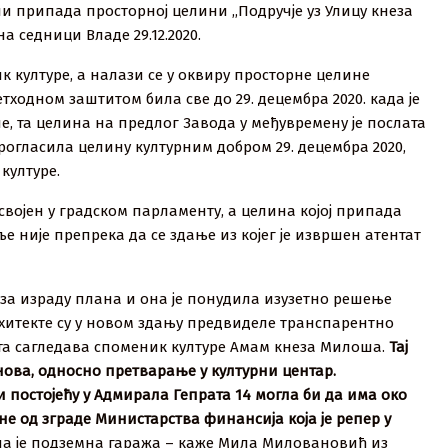
и припада просторној целини ,,Подручје уз Улицу кнеза
 седници Владе 29.12.2020.
к културе, а налази се у оквиру просторне целине
етходном заштитом била све до 29. децембра 2020. када је
е, та целина на предлог Завода у међувремену је послата
прогласила целину културним добром 29. децембра 2020,
културе.
усвојен у градском парламенту, а целина којој припада
ље није препрека да се здање из којег је извршен атентат
за израду плана и она је понудила изузетно решење
рхитекте су у новом здању предвиделе транспарентно
ата сагледава споменик културе Амам кнеза Милоша.
Тај
нова, односно претварање у културни центар.
 постојећу у Адмирала Гепрата 14 могла би да има око
не од зграде Министарства финансија која је репер у
а је подземна гаража – каже Мила Миловановић из