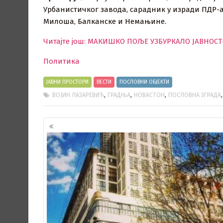
Урбанистичког завода, сарадник у изради ПДР-а
Милоша, Балканске и Немањине.
Читајте још: МАКИШКО ПОЉЕ УЗБУРКАЛО ЈАВНОСТ-
Политика
ЈАВНИ ПРОСТОРИ
ВЕСТИ
ПОСЛОВНИ ОБЈЕКТИ
,
,
,
ВОЈИН ЛАЗАРЕВИЋ
ГРАДЊА
НОВАСТОН
ПОСЛОВНА ЗГРАДА
Кретање
чланака