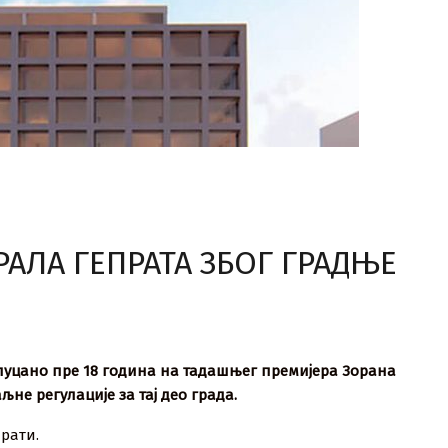
РАЛА ГЕПРАТА ЗБОГ ГРАДЊЕ
е пуцано пре 18 година на тадашњег премијера Зорана
не регулације за тај део града.
рати.