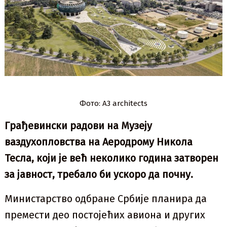
Фото: А3 architects
Грађевински радови на Музеју
ваздухопловства на Аеродрому Никола
Тесла, који је већ неколико година затворен
за јавност, требало би ускоро да почну.
Министарство одбране Србије планира да
премести део постојећих авиона и других