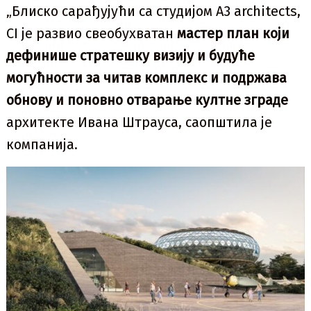
„Блиско сарађујући са студијом А3 architects,
CI је развио свеобухватан
мастер план који
дефинише стратешку визију и будуће
могућности за читав комплекс и подржава
обнову и поновно отварање култне зграде
архитекте Иванa Штрауса, саопштила је
компанија.