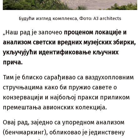
Будући изглед комплекса, Фото: А3 architects
„Наш рад је започео
проценом локације и
анализом светски вредних музејских збирки,
укључујући идентификовање кључних
прича.
Тим је блиско сарађивао са ваздухопловним
стручњацима како би пружио савете о
конзервацији и најбољој пракси приликом
премештања авионских колекција.
Овај рад, заједно са упоредном анализом
(бенчмаркинг), обликовао је јединствену