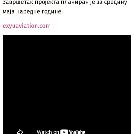
Завршетак пројекта планиран је за средину
маја наредне године.
еxyuaviation.com