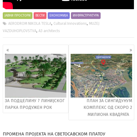
ЈАВНИ ПРОСТОРИ
ВЕСТИ
ЕКОНОМИЈА
ИНФРАСТРУКТУРА
,
,
AERODROM NIKOLA TESLA
Cultural Innovations
MUZEJ
,
VAZDUHOPLOVSTVA
А3 architects
Кретање
чланака
ЗА ПОДЦЕЛИНУ 7 ЛИНИЈСКОГ
ПЛАН ЗА СИНГИДУНУМ
ПАРКА ПРОДУЖЕН РОК
КОМПЛЕКС ОД СКОРО 2
МИЛИОНА КВАДРАТА
ПРОМЕНА ПРОЈЕКТА НА СВЕТОСАВСКОМ ПЛАТОУ