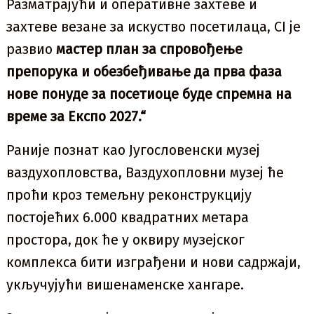
Разматрајући и оперативне захтеве и
захтеве везане за искуство посетилаца, CI је
развио
мастер план за спровођење
препорука и обезбеђивање да прва фаза
нове понуде за посетиоце буде спремна на
време за Експо 2027.“
Раније познат као Југословенски музеј
ваздухопловства, Ваздухопловни музеј ће
проћи кроз темељну реконструкцију
постојећих 6.000 квадратних метара
простора, док ће у оквиру музејског
комплекса бити изграђени и нови садржаји,
укључујући вишенаменске хангаре.