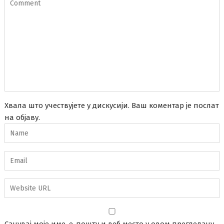
Хвала што учествујете у дискусији. Ваш коментар је послат
на објаву.