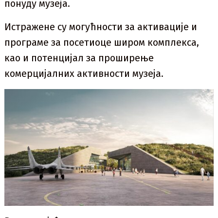
понуду музеја.
Истражене су могућности за активације и
програме за посетиоце широм комплекса,
као и потенцијал за проширење
комерцијалних активности музеја.