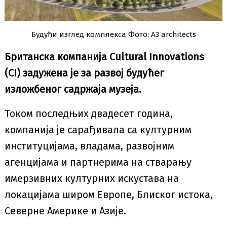
Будући изглед комплекса Фото: А3 architects
Британска компанија Cultural Innovations
(CI) задужена је за развој будућег
изложбеног садржаја музеја.
Током последњих двадесет година,
компанија је сарађивала са културним
институцијама, владама, развојним
агенцијама и партнерима на стварању
имерзивних културних искустава на
локацијама широм Европе, Блиског истока,
Северне Америке и Азије.