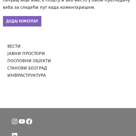
Сачувај моје име, е-пошту и веб место у овом прегледачу
веба за следећи пут када коментаришем.
ВЕСТИ
ЈАВНИ ПРОСТОРИ
ПОСЛОВНИ ОБЈЕКТИ
СТАНОВИ БЕОГРАД
ИНФРАСТРУКТУРА
Instagram
YouTube
Facebook
LinkedIn