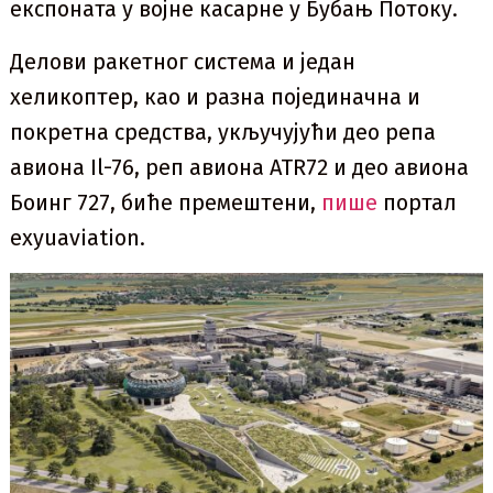
експоната у војне касарне у Бубањ Потоку.
Делови ракетног система и један
хеликоптер, као и разна појединачна и
покретна средства, укључујући део репа
авиона Il-76, реп авиона ATR72 и део авиона
Боинг 727, биће премештени,
пише
портал
exyuaviation.