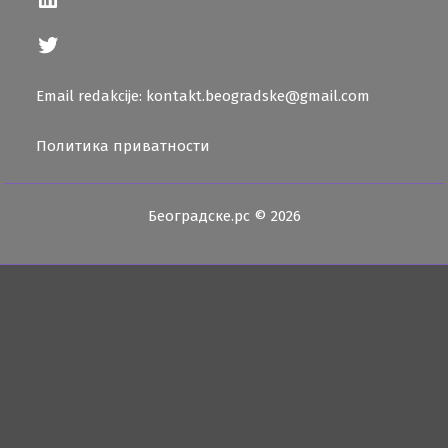
Twitter
Email redakcije: kontakt.beogradske@gmail.com
Политика приватности
Београдске.рс © 2026