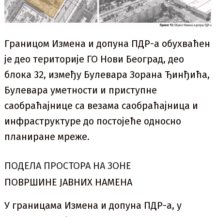
Границом Измена и допуна ПДР-а обухваћен
је део територије ГО Нови Београд, део
блока 32, између Булевара Зорана Ђинђића,
Булевара уметности и приступне
саобраћајнице са везама саобраћајница и
инфраструктуре до постојеће односно
планиране мреже.
ПОДЕЛА ПРОСТОРА НА ЗОНЕ
ПОВРШИНЕ ЈАВНИХ НАМЕНА
У границама Измена и допуна ПДР-а, у