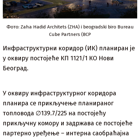
Фото: Zaha Hadid Architets (ZHA) i beogradski biro Bureau
Cube Partners (BCP
Инфраструктурни коридор (ИК) планиран је
у оквиру постојеће КП 1121/1 КО Нови
Београд.
У оквиру инфраструктурног коридора
планира се прикључење планираног
топловода ∅139.7/225 на постојећу
прикључну комору и задржава се постојеће
партерно уређење – интерна саобраћајна