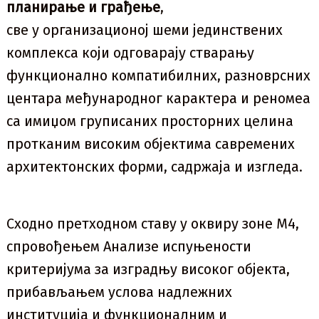
планирање и грађење
,
све у организационој шеми јединствених
комплекса који одговарају стварању
функционално компатибилних, разноврсних
центара међународног карактера и реномеа
са имиџом груписаних просторних целина
протканим високим објектима савремених
архитектонских форми, садржаја и изгледа.
Сходно претходном ставу у оквиру зоне М4,
спровођењем Анализе испуњености
критеријума за изградњу високог објекта,
прибављањем услова надлежних
институција и функционалним и