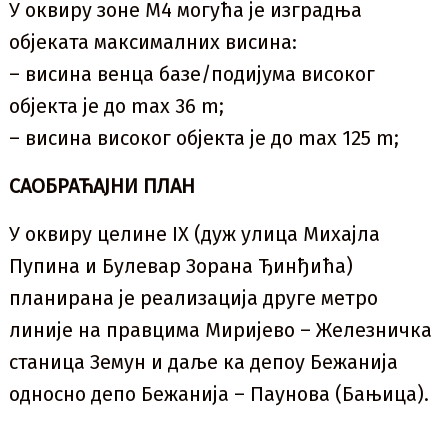
У оквиру зоне М4 могућа је изградња
објеката максималних висина:
– висина венца базе/подијума високог
објекта је до max 36 m;
– висина високог објекта је до max 125 m;
САОБРАЋАЈНИ ПЛАН
У оквиру целине IX (дуж улица Михајла
Пупина и Булевар Зорана Ђинђића)
планирана је реализација друге метро
линије на правцима Миријево – Железничка
станица Земун и даље ка депоу Бежанија
односно депо Бежанија – Паунова (Бањица).