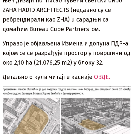
њен дизајн потписао чувени светски биро
ZAHA HADID ARCHITECTS (недавно су се
ребрендирали као ZHA) u сарадњи са
домаћим Bureau Cube Partners-ом.
Управо је објављена Измена и допуна ПДР-а
којом се се разрађује простор у површини од
око 2,10 ha (21.076,25 m2) у блоку 32.
Детаљно о кули читајте касније
ОВДЕ.