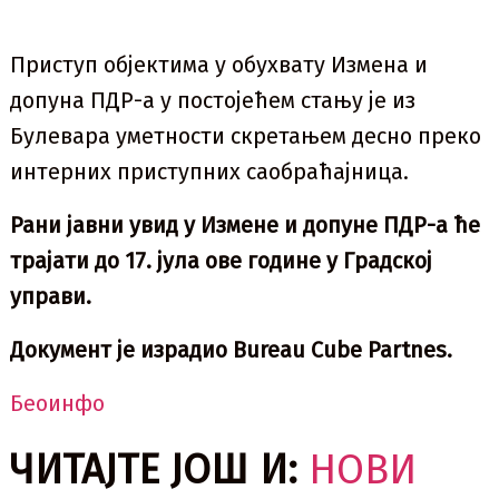
Приступ објектима у обухвату Измена и
допуна ПДР-а у постојећем стању је из
Булевара уметности скретањем десно преко
интерних приступних саобраћајница.
Рани јавни увид у Измене и допуне ПДР-а ће
трајати до 17. јула ове године у Градској
управи.
Документ је израдио Bureau Cube Partnes.
Беоинфо
ЧИТАЈТЕ ЈОШ И:
НОВИ