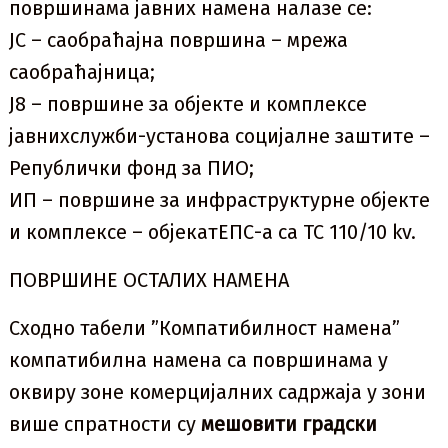
површинама јавних намена налазе се:
ЈС – саобраћајна површина – мрежа
саобраћајница;
Ј8 – површине за објекте и комплексе
јавнихслужби-установа социјалне заштите –
Републички фонд за ПИО;
ИП – површине за инфраструктурне објекте
и комплексе – објекатЕПС-а са ТС 110/10 kv.
ПОВРШИНЕ ОСТАЛИХ НАМЕНА
Сходно табели ”Компатибилност намена”
компатибилна намена са површинама у
оквиру зоне комерцијалних садржаја у зони
више спратности су
мешовити градски