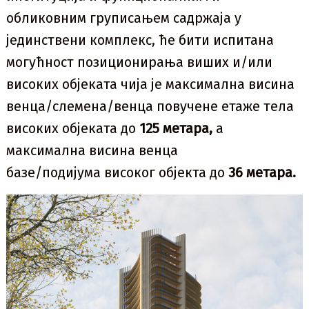
обликовним груписањем садржаја у
јединствени комплекс, ће бити испитана
могућност позиционирања виших и/или
високих објеката чија је максимална висина
венца/слемена/венца повучене етаже тела
високих објеката до
125 метара,
а
максимална висина венца
базе/подијума високог објекта до
36 метара.