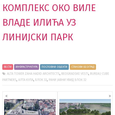
КОМПЛЕКС ОКО ВИЛЕ
ВЛАДЕ ИЛИЋА УЗ
ЛИНИЈСКИ ПАРК
ВЕСТИ
ИНФРАСТРУКТУРА
ПОСЛОВНИ ОБЈЕКТИ
СТАНОВИ БЕОГРАД
,
,
ALTA TOWER ZAHA HADID ARCHITECTS
BEOGRADSKE VESTI
BUREAU CUBE
,
,
,
PARTNERS
АЛТА КУЛА
БЛОК 32
РАНИ ЈАВНИ УВИД БЛОК 32
Кретање
чланака