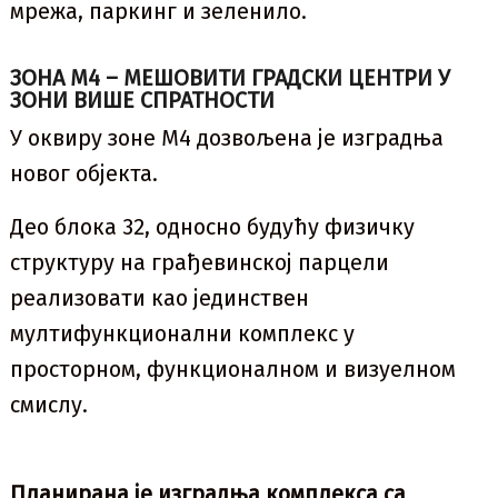
мрежа, паркинг и зеленило.
ЗОНА М4 – МЕШОВИТИ ГРАДСКИ ЦЕНТРИ У
ЗОНИ ВИШЕ СПРАТНОСТИ
У оквиру зоне М4 дозвољена је изградња
новог објекта.
Део блока 32, односно будућу физичку
структуру на грађевинској парцели
реализовати као јединствен
мултифункционални комплекс у
просторном, функционалном и визуелном
смислу.
Планирана је изградња комплекса са