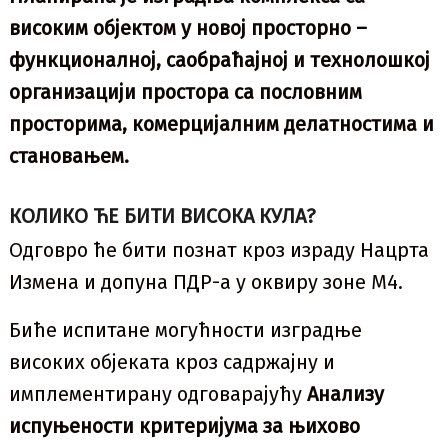
високим објектом у новој просторно –
функционалној, саобраћајној и технолошкој
организацији простора са пословним
просторима, комерцијалним делатностима и
становањем.
КОЛИКО ЋЕ БИТИ ВИСОКА КУЛА?
Одговро ће бити познат кроз израду Нацрта
Измена и допуна ПДР-а у оквиру зоне М4.
Биће испитане могућности изградње
високих објеката кроз садржајну и
имплементирану одговарајућу
Анализу
испуњености критеријума за њихово