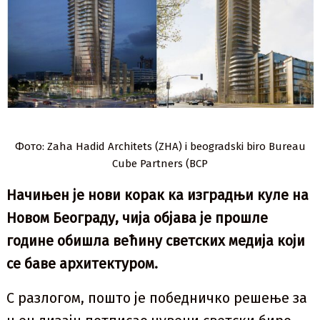
Фото: Zaha Hadid Architets (ZHA) i beogradski biro Bureau
Cube Partners (BCP
Начињен је нови корак ка изградњи куле на
Новом Београду, чија објава је прошле
године обишла већину светских медија који
се баве архитектуром.
С разлогом, пошто је победничко решење за