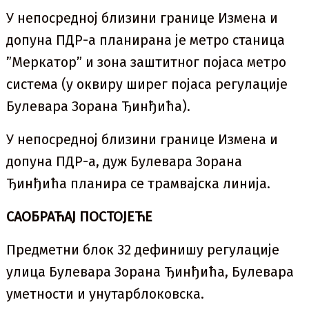
У непосредној близини границе Измена и
допуна ПДР-а планирана је метро станица
”Меркатор” и зона заштитног појаса метро
система (у оквиру ширег појаса регулације
Булевара Зорана Ђинђића).
У непосредној близини границе Измена и
допуна ПДР-а, дуж Булевара Зорана
Ђинђића планира се трамвајска линија.
САОБРАЋАЈ ПОСТОЈЕЋЕ
Предметни блок 32 дефинишу регулације
улица Булевара Зорана Ђинђића, Булевара
уметности и унутарблоковска.