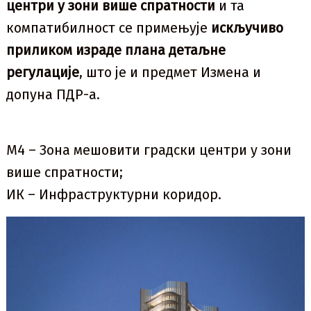
центри у зони више спратности
и та
компатибилност се примењује
искључиво
приликом израде плана детаљне
регулације
, што је и предмет Измена и
допуна ПДР-а.
М4 – Зона мешовити градски центри у зони
више спратности;
ИК – Инфраструктурни коридор.