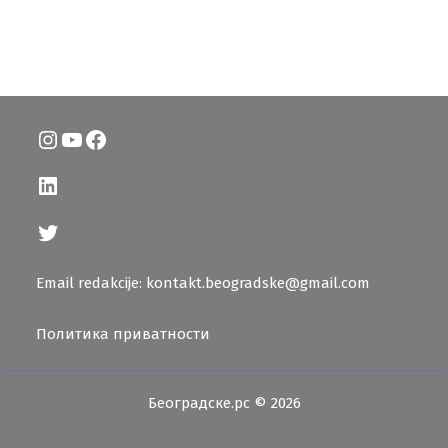
Instagram
YouTube
Facebook
LinkedIn
Twitter
Email redakcije: kontakt.beogradske@gmail.com
Политика приватности
Београдске.рс © 2026