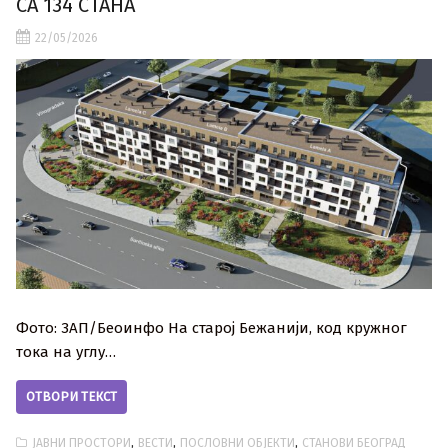
СА 134 СТАНА
22/05/2026
Фото: ЗАП/Беоинфо На старој Бежанији, код кружног
тока на углу…
ОТВОРИ ТЕКСТ
,
,
,
ЈАВНИ ПРОСТОРИ
ВЕСТИ
ПОСЛОВНИ ОБЈЕКТИ
СТАНОВИ БЕОГРАД