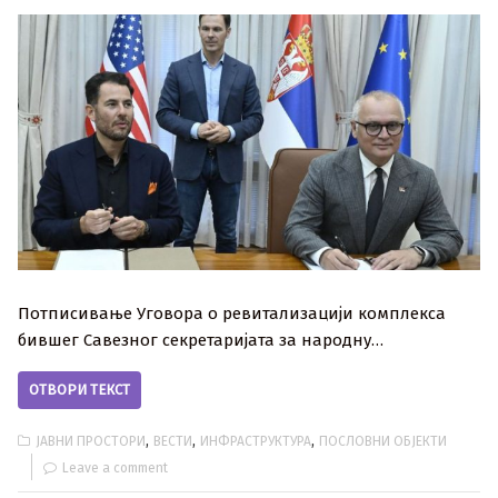
Потписивање Уговора о ревитализацији комплекса
бившег Савезног секретаријата за народну…
ОТВОРИ ТЕКСТ
,
,
,
ЈАВНИ ПРОСТОРИ
ВЕСТИ
ИНФРАСТРУКТУРА
ПОСЛОВНИ ОБЈЕКТИ
Leave a comment