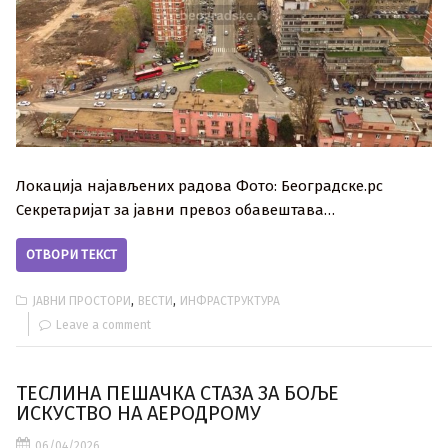
Локација најављених радова Фото: Београдске.рс
Секретаријат за јавни превоз обавештава…
ОТВОРИ ТЕКСТ
,
,
ЈАВНИ ПРОСТОРИ
ВЕСТИ
ИНФРАСТРУКТУРА
Leave a comment
ТЕСЛИНА ПЕШАЧКА СТАЗА ЗА БОЉЕ
ИСКУСТВО НА АЕРОДРОМУ
06/04/2026