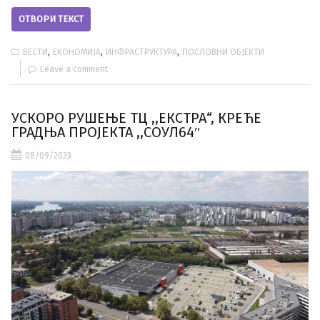
ОТВОРИ ТЕКСТ
,
,
,
ВЕСТИ
ЕКОНОМИЈА
ИНФРАСТРУКТУРА
ПОСЛОВНИ ОБЈЕКТИ
Leave a comment
УСКОРО РУШЕЊЕ ТЦ ,,ЕКСТРА“, КРЕЋЕ
ГРАДЊА ПРОЈЕКТА ,,СОУЛ64″
08/09/2023