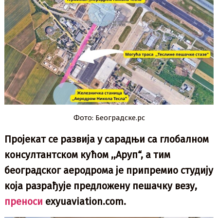
Фото: Београдске.рс
Пројекат се развија у сарадњи са глобалном
консултантском кућом ,,Аруп“, а тим
београдског аеродрома је припремио студију
која разрађује предложену пешачку везу,
преноси
exyuaviation.com.