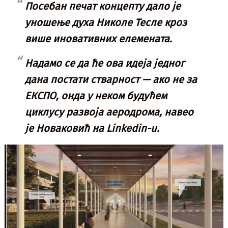
Посебан печат концепту дало је
уношење духа Николе Тесле кроз
више иновативних елемената.
Надамо се да ће ова идеја једног
дана постати стварност — ако не за
ЕКСПО, онда у неком будућем
циклусу развоја аеродрома, навео
је Новаковић на Linkedin-u.