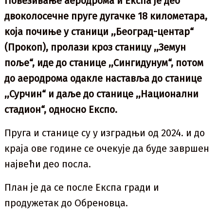
Повезивање аеродрома и Експа је део
двоколосечне пруге дугачке 18 километара,
која почиње у станици ,,Београд-центар“
(Прокоп), пролази кроз станицу ,,Земун
поље“, иде до станице ,,Сингидунум“, потом
до аеродрома одакле наставља до станице
,,Сурчин“ и даље до станице ,,Национални
стадион“, односно Експо.
Пруга и станице су у изградњи од 2024. и до
краја ове године се очекује да буде завршен
највећи део посла.
План је да се после Експа гради и
продужетак до Обреновца.