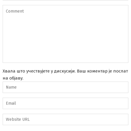
Хвала што учествујете у дискусији. Ваш коментар је послат
на објаву.