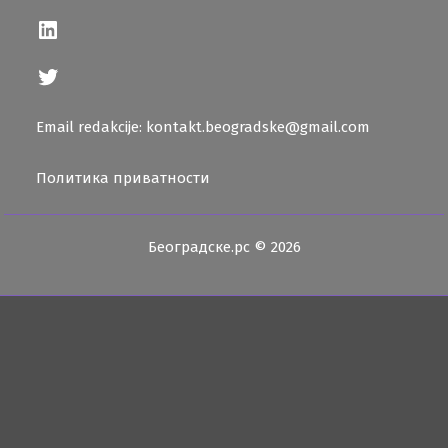
LinkedIn
Twitter
Email redakcije: kontakt.beogradske@gmail.com
Политика приватности
Београдске.рс © 2026