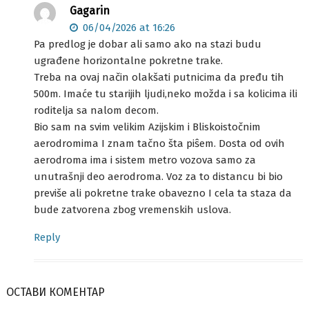
Gagarin
06/04/2026 at 16:26
Pa predlog je dobar ali samo ako na stazi budu
ugrađene horizontalne pokretne trake.
Treba na ovaj način olakšati putnicima da pređu tih
500m. Imaće tu starijih ljudi,neko možda i sa kolicima ili
roditelja sa nalom decom.
Bio sam na svim velikim Azijskim i Bliskoistočnim
aerodromima I znam tačno šta piŝem. Dosta od ovih
aerodroma ima i sistem metro vozova samo za
unutrašnji deo aerodroma. Voz za to distancu bi bio
previše ali pokretne trake obavezno I cela ta staza da
bude zatvorena zbog vremenskih uslova.
Reply
ОСТАВИ КОМЕНТАР