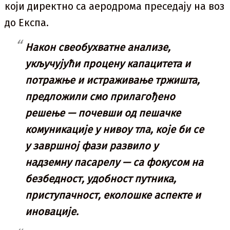
који директно са аеродрома преседају на воз
до Експа.
Након свеобухватне анализе,
укључујући процену капацитета и
потражње и истраживање тржишта,
предложили смо прилагођено
решење — почевши од пешачке
комуникације у нивоу тла, које би се
у завршној фази развило у
надземну пасарелу — са фокусом на
безбедност, удобност путника,
приступачност, еколошке аспекте и
иновације.