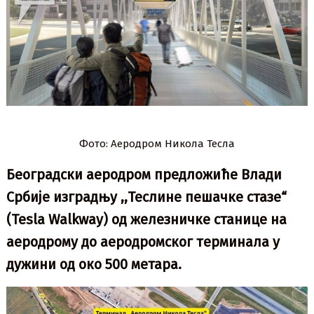
Фото: Аеродром Никола Тесла
Београдски аеродром предложиће Влади
Србије изградњу ,,Теслине пешачке стазе“
(Tesla Walkway) од железничке станице на
аеродрому до аеродромског терминала у
дужини од око 500 метара.