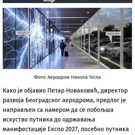
Фото: Аеродром Никола Тесла
Како је објавио Петар Новаковић, директор
развоја Београдског аеродрома, предлог је
направљен са намером да се побољша
искуство путника до одржавања
манифестације Експо 2027, посебно путника