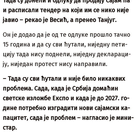
Та­да су до­не­ли и од­лу­ку да пр­о­да­ју Са­јам па
и рас­пи­са­ли тен­дер на ко­ји им се ни­ко ни­је
ја­вио – ре­као је Ве­сић, а пре­нео Тан­југ.
Он је до­дао да је од те од­лу­ке пр­о­шло тач­но
15 го­ди­на и да су сви ћу­та­ли, ни­јед­ну пе­ти­
ци­ју та­да ни­су под­не­ли, ни­јед­ну де­кла­ра­ци­
ју, ни­је­дан пр­о­тест ни­су на­пра­ви­ли.
– Та­да су сви ћу­та­ли и ни­је би­ло ни­ка­квих
пр­о­бле­ма. Са­да, ка­да је Ср­би­ја до­ма­ћин
свет­ске из­ло­жбе Екс­по и ка­да је до 2027. го­
ди­не по­треб­но из­гра­ди­ти но­ви са­јам­ски ка­
па­ци­тет, са­да је пр­о­блем – на­гла­сио је ми­ни­
стар.