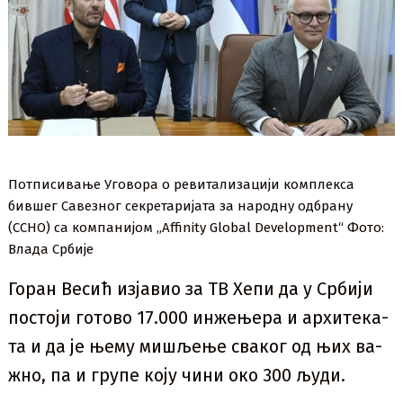
Потписивање Уговора о ревитализацији комплекса
бившег Савезног секретаријата за народну одбрану
(ССНО) са компанијом „Affinity Global Development“ Фото:
Влада Србије
Горан Весић изјавио за ТВ Хе­пи да у Ср­би­ји
по­сто­ји го­то­во 17.000 ин­же­ње­ра и архи­те­ка­
та и да је ње­му ми­шље­ње сва­ког од њих ва­
жно, па и гру­пе ко­ју чи­ни око 300 љу­ди.