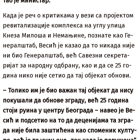
тао је ми­ни­стар.
Ка­да је реч о кри­ти­ка­ма у ве­зи са пр­о­јек­том
ре­ви­та­ли­за­ци­је ком­плек­са на углу ули­ца
Кне­за Ми­ло­ша и Не­ма­њи­не, по­зна­те као Ге­
не­рал­штаб, Ве­сић је ка­зао да то ни­ка­да ни­је
ни био Ге­не­рал­штаб, већ Са­ве­зни се­кре­та­
ри­јат за на­род­ну од­бра­ну, као и да се 25 го­
ди­на ни­ко ни­је се­тио да тај обје­кат об­но­ви.
– То­ли­ко им је био ва­жан тај обје­кат да ни­су
по­ку­ша­ли да об­но­ве згра­ду, већ 25 го­ди­на
сто­ји ру­и­на у цен­тру Бе­о­гра­да – на­вео је Ве­
сић и под­се­тио на то да де­це­ни­ја­ма та згра­
да ни­је би­ла за­шти­ће­на као спо­ме­ник кул­ту­