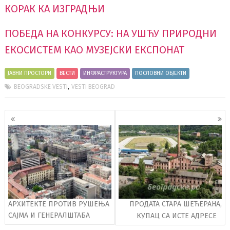
КОРАК КА ИЗГРАДЊИ
ПОБЕДА НА КОНКУРСУ: НА УШЋУ ПРИРОДНИ
ЕКОСИСТЕМ КАО МУЗЕЈСКИ ЕКСПОНАТ
ЈАВНИ ПРОСТОРИ
ВЕСТИ
ИНФРАСТРУКТУРА
ПОСЛОВНИ ОБЈЕКТИ
,
BEOGRADSKE VESTI
VESTI BEOGRAD
Кретање
чланака
АРХИТЕКТЕ ПРОТИВ РУШЕЊА
ПРОДАТА СТАРА ШЕЋЕРАНА,
САЈМА И ГЕНЕРАЛШТАБА
КУПАЦ СА ИСТЕ АДРЕСЕ