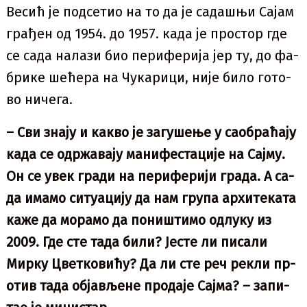
Ве­сић је под­се­тио на то да је са­да­шњи Са­јам
гра­ђен од 1954. до 1957. ка­да је пр­о­стор где
се са­да на­ла­зи био пе­ри­фе­ри­ја јер ту, до фа­
бри­ке ше­ће­ра на Чу­ка­ри­ци, ни­је би­ло го­то­
во ни­че­га.
– Сви зна­ју и ка­кво је за­гу­ше­ње у са­о­бра­ћа­ју
ка­да се одр­жа­ва­ју ма­ни­фе­ста­ци­је на Сај­му.
Он се увек гра­ди на пе­ри­фе­ри­ји гра­да. А са­
да има­мо си­ту­а­ци­ју да нам гру­па архи­те­ка­та
ка­же да мо­ра­мо да по­ни­шти­мо од­лу­ку из
2009. Где сте та­да би­ли? Је­сте ли пи­са­ли
Мир­ку Цвет­ко­ви­ћу? Да ли сте реч ре­кли пр­
о­тив та­да об­ја­вље­не пр­о­да­је Сај­ма? – за­пи­