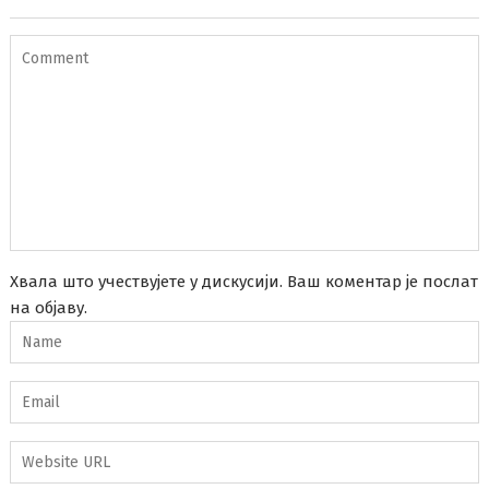
Хвала што учествујете у дискусији. Ваш коментар је послат
на објаву.