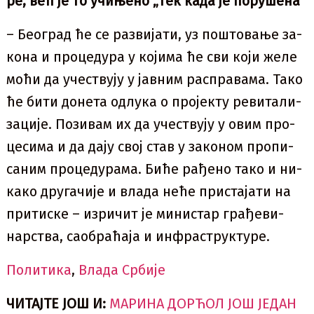
ре, већ је то учи­ње­но „тек ка­да је по­ру­ше­на”
– Бе­о­град ће се раз­ви­ја­ти, уз по­што­ва­ње за­
ко­на и пр­о­це­ду­ра у ко­ји­ма ће сви ко­ји же­ле
мо­ћи да уче­ству­ју у јав­ним рас­пра­ва­ма. Та­ко
ће би­ти до­не­та од­лу­ка о пр­о­јек­ту ре­ви­та­ли­
за­ци­је. По­зи­вам их да уче­ству­ју у овим пр­о­
це­си­ма и да да­ју свој став у за­ко­ном пр­о­пи­
са­ним пр­о­це­ду­ра­ма. Би­ће ра­ђе­но та­ко и ни­
ка­ко дру­га­чи­је и вла­да не­ће при­ста­ја­ти на
при­ти­ске – из­ри­чит је ми­ни­стар гра­ђе­ви­
нар­ства, са­о­бра­ћа­ја и ин­фра­струк­ту­ре.
Политика
,
Влада Србије
ЧИТАЈТЕ ЈОШ И:
МАРИНА ДОРЋОЛ ЈОШ ЈЕДАН