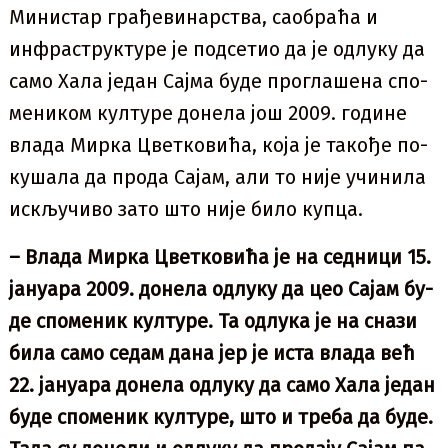
Министар грађевинарства, саобраћа и
инфраструктуре је под­се­тио да је од­лу­ку да
са­мо Ха­ла је­дан Сај­ма бу­де пр­о­гла­ше­на спо­
ме­ни­ком кул­ту­ре до­не­ла још 2009. го­ди­не
вла­да Мир­ка Цвет­ко­ви­ћа, ко­ја је та­ко­ђе по­
ку­ша­ла да пр­о­да Са­јам, али то ни­је учи­ни­ла
ис­кљу­чи­во за­то што ни­је би­ло куп­ца.
– Вла­да Мир­ка Цвет­ко­ви­ћа је на сед­ни­ци 15.
ја­ну­а­ра 2009. до­не­ла од­лу­ку да цео Са­јам бу­
де спо­ме­ник кул­ту­ре. Та од­лу­ка је на сна­зи
би­ла са­мо се­дам да­на јер је иста вла­да већ
22. ја­ну­а­ра до­не­ла од­лу­ку да са­мо Ха­ла је­дан
бу­де спо­ме­ник кул­ту­ре, што и тре­ба да бу­де.