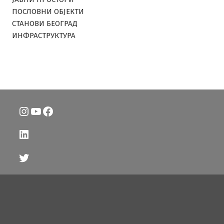
ПОСЛОВНИ ОБЈЕКТИ
СТАНОВИ БЕОГРАД
ИНФРАСТРУКТУРА
Instagram
YouTube
Facebook
LinkedIn
Twitter
Email redakcije: kontakt.beogradske@gmail.com
Политика приватности