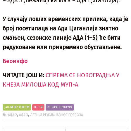
– АДА 5 (Бежанијска коса – Ада Циганлија).
У случају лоших временских прилика, када је
број посетилаца на Ади Циганлији знатно
смањен, сезонске линије АДА (1–5) ће бити
редуковане или привремено обустављене.
Беоинфо
ЧИТАЈТЕ ЈОШ И:
СПРЕМА СЕ НОВОГРАДЊА У
КНЕЗА МИЛОША КОД МУП-А
ЈАВНИ ПРОСТОРИ
ВЕСТИ
ИНФРАСТРУКТУРА
,
,
АДА 2
АДА 3
ЛЕТЊИ РЕЖИМ ЈАВНОГ ПРЕВОЗА