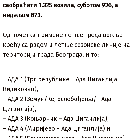
саобраћати 1.325 возила, суботом 926, а
недељом 873.
Од почетка примене летњег реда вожње
крећу са радом и летње сезонске линије на
територији града Београда, и то:
– АДА 1 (Трг републике – Ада Циганлија –
Видиковац),
– АДА 2 (Земун/Кеј ослобођења/– Ада
Циганлија),
– АДА 3 (Коњарник – Ада Циганлија),
– АДА 4 (Миријево – Ада Циганлија) и