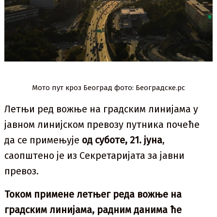
Мото пут кроз Београд фото: Београдске.рс
Летњи ред вожње на градским линијама у
јавном линијском превозу путника почеће
да се примењује
од суботе, 21. јуна
,
саопштено је из Секретаријата за јавни
превоз.
Током примене летњег реда вожње на
градским линијама, радним данима ће