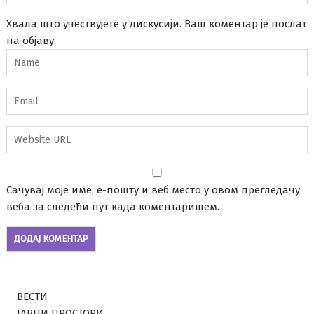
Хвала што учествујете у дискусији. Ваш коментар је послат
на објаву.
Сачувај моје име, е-пошту и веб место у овом прегледачу
веба за следећи пут када коментаришем.
ВЕСТИ
ЈАВНИ ПРОСТОРИ