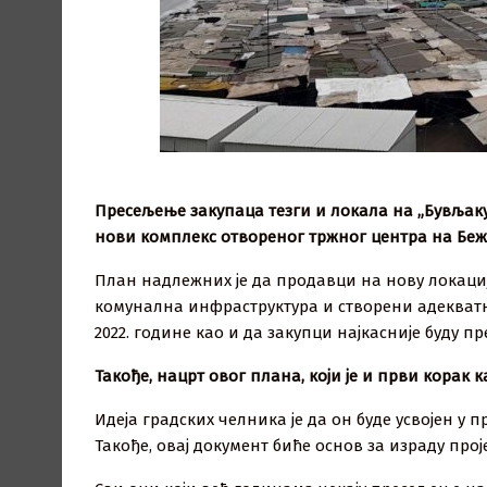
Пресељење закупаца тезги и локала на „Бувљаку
нови комплекс отвореног тржног центра на Бежа
План надлежних је да продавци на нову локаци
комунална инфраструктура и створени адекватни
2022. године као и да закупци најкасније буду пр
Такође, нацрт овог плана, који је и први корак к
Идеја градских челника је да он буде усвојен у 
Такође, овај документ биће основ за израду пр