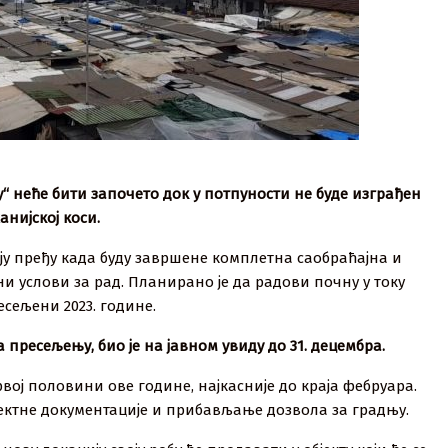
“ неће бити започето док у потпуности не буде изграђен
нијској коси.
ју пређу када буду завршене комплетна саобраћајна и
 услови за рад. Планирано је да радови почну у току
есељени 2023. године.
а пресељењу, био је на јавном увиду до 31. децембра.
првој половини ове године, најкасније до краја фебруара.
ојектне документације и прибављање дозвола за градњу.