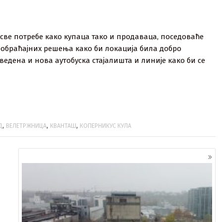
 све потребе како купаца тако и продаваца, поседоваће
саобраћајних решења како би локација била добро
ведена и нова аутобуска стајалишта и линије како би се
,
,
,
Д
ВЕЛЕТРЖНИЦА
КВАНТАШ
КОПЕРНИКУС КУЛА