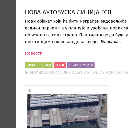
НОВА АУТОБУСКА ЛИНИЈА ГСП
Нови објекат који ће бити изграђен задовољиће
велики паркинг, а у плану је и увођење нових 
повезана са свих страна. Планирано је да буде у
посетиоцима олакшао долазак до „Бувљака“.
Новости
ЈАВНИ ПРОСТОРИ
ВЕСТИ
ИНФРАСТРУКТУРА
,
,
,
БЕЖАНИЈСКА КОСА
БЛОК 43
БУВЉАК
БУВЉАК НОВИ БЕОГРА
Кретање
чланака