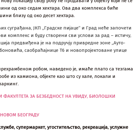
ову локацију своју робу ће продавати у објекту који ће се
ини од око седам хектара. Ова два комплекса биће
шини близу од око десет хектара.
их суграђана, ЈКП „Градске пијаце“ и Град неће започети
ви комплекс и буду створени сви услови за рад – истичу,
ација предвиђена је на подручју привредне зоне „Ауто-
лебоновића, саобраћајнице Т6 и новопројектоване улице
рехрамбеном робом, наведено је, имаће плато са тезгама
обе из камиона, објекте као што су хале, локали и
паркинг.
И ФАКУЛТЕТА ЗА БЕЗБЕДНОСТ НА УВИДУ, БИОЛОШКИ
 НОВОМ БЕОГРАДУ
службе, супермаркет, угоститељство, рекреација, услужне