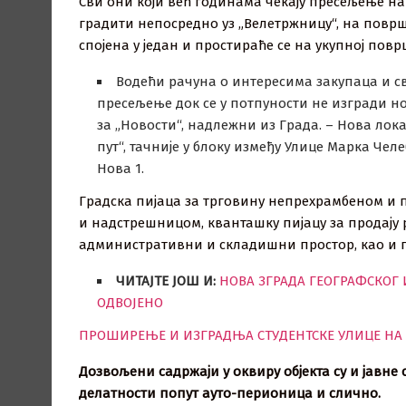
Сви они који већ годинама чекају пресељење на н
градити непосредно уз „Велетржницу“, на површ
спојена у један и простираће се на укупној повр
Водећи рачуна о интересима закупаца и св
пресељење док се у потпуности не изгради но
за „Новости“, надлежни из Града. – Нова лок
пут“, тачније у блоку између Улице Марка Че
Нова 1.
Градска пијаца за трговину непрехрамбеном и п
и надстрешницом, кванташку пијацу за продају р
административни и складишни простор, као и 
ЧИТАЈТЕ ЈОШ И:
НОВА ЗГРАДА ГЕОГРАФСКОГ 
ОДВОЈЕНО
ПРОШИРЕЊЕ И ИЗГРАДЊА СТУДЕНТСКЕ УЛИЦЕ НА
Дозвољени садржаји у оквиру објекта су и јавне 
делатности попут ауто-перионица и слично.