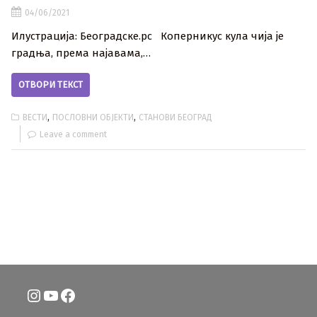
04/06/2021
Илустрација: Београдске.рс Коперникус кула чија је
градња, према најавама,…
ОТВОРИ ТЕКСТ
,
,
ВЕСТИ
ПОСЛОВНИ ОБЈЕКТИ
СТАНОВИ БЕОГРАД
Leave a comment
Instagram
YouTube
Facebook