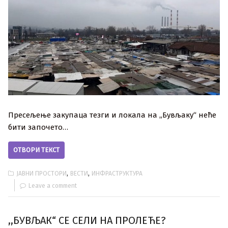
Пресељење закупаца тезги и локала на „Бувљаку“ неће
бити започето…
ОТВОРИ ТЕКСТ
,
,
ЈАВНИ ПРОСТОРИ
ВЕСТИ
ИНФРАСТРУКТУРА
Leave a comment
,,БУВЉАК“ СЕ СЕЛИ НА ПРОЛЕЋЕ?