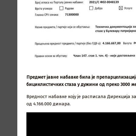
Предмет јавне набавке била је препарцелизаци
бициклистичких стаза у дужини од преко 3000 ме
Вредност набавке коју је расписала Дирекција 
од 4.166.000 динара.