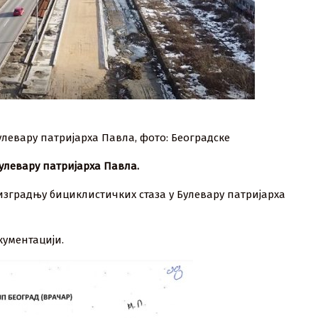
улевару патријарха Павла, фото: Београдске
улевару патријарха Павла.
 изградњу бициклистичких стаза у Булевару патријарха
кументацији.