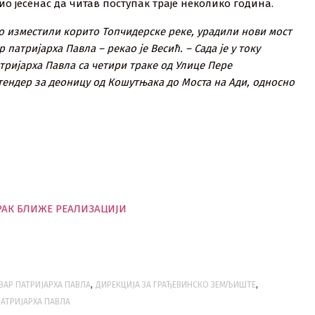
о јесенас да читав поступак траје неколико година.
мо изместили корито Топчидерске реке, урадили нови мост
патријарха Павла – рекао је Весић. – Сада је у току
ријарха Павла са четири траке од Улице Пере
тендер за деоницу од Кошутњака до Моста на Ади, односно
РАК БЛИЖЕ РЕАЛИЗАЦИЈИ
,
,
ВАР ПАТРИЈАРХА ПАВЛА
ДИРЕКЦИЈА ЗА ГРАЂЕВИНСКО ЗЕМЉИШТЕ
ПАТРИЈАРХА ПАВЛА