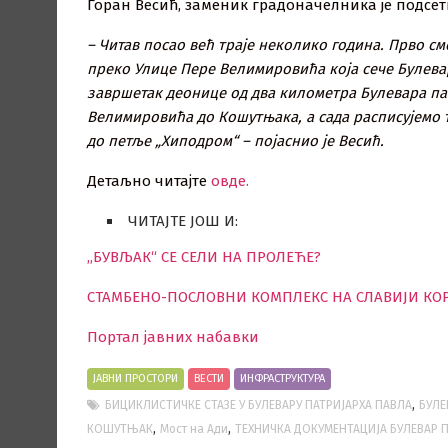
Горан Весић, заменик градоначелника је подсети
– Читав посао већ траје неколико година. Прво с
преко Улице Пере Велимировића која сече Булевар 
завршетак деонице од два километра Булевара пат
Велимировића до Кошутњака, а сада расписујемо 
до петље „Хиподром“ – појаснио је Весић.
Детаљно читајте
овде.
ЧИТАЈТЕ ЈОШ И:
,,БУВЉАК“ СЕ СЕЛИ НА ПРОЛЕЋЕ?
СТАМБЕНО-ПОСЛОВНИ КОМПЛЕКС НА СЛАВИЈИ КО
Портал јавних набавки
ЈАВНИ ПРОСТОРИ
ВЕСТИ
ИНФРАСТРУКТУРА
,
БИЦИКЛИСТИЧКЕ СТАЗЕ У БУЛЕВАРУ ПАТРИЈАРХА ПАВЛА
БУЛЕ
,
,
КОШУТЊАК
Мост на Ади
ТЕХНИЧКА ДОКУМЕНТАЦИЈА БУЛЕВАР 