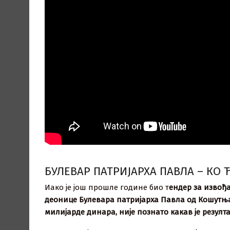
БУЛЕВАР ПАТРИЈАРХА ПАВЛА – КО 
Иако је још прошле године био т
ендер за извођ
деонице Булевара патријарха Павла од Кошутња
милијарде динара, није познато какав је резулта