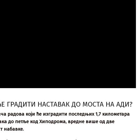
ЋЕ ГРАДИТИ НАСТАВАК ДО МОСТА НА АДИ?
ача радова који ће изградити последњих 1,7 километара
ка до петље код Хиподрома, вредне више од две
т набавке.