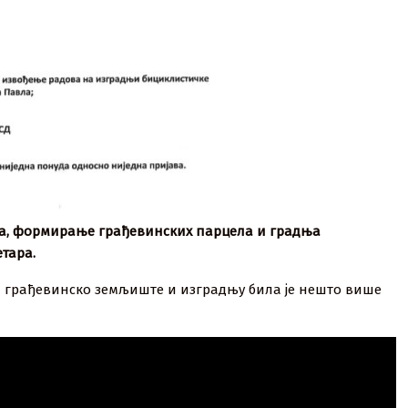
ја, формирање грађевинских парцела и градња
тара.
за грађевинско земљиште и изградњу била је нешто више