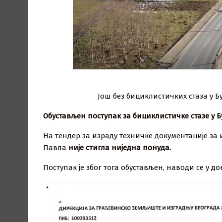
Још без бициклистичких стаза у Б
Обустављен поступак за бициклистичке стазе у Б
На тендер за израду техничке документације за
Павла
није стигла ниједна понуда.
Поступак је због тога обустављен, наводи се у до