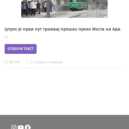
Јутрос је први пут трамвај прешао преко Моста на Ади.
…
ОТВОРИ ТЕКСТ
ВЕСТИ
Leave a comment
Instagram
YouTube
Facebook