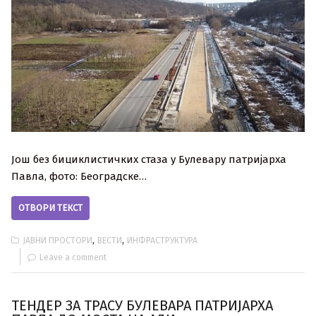
Још без бициклистичких стаза у Булевару патријарха
Павла, фото: Београдске…
ОТВОРИ ТЕКСТ
,
,
ЈАВНИ ПРОСТОРИ
ВЕСТИ
ИНФРАСТРУКТУРА
Leave a comment
ТЕНДЕР ЗА ТРАСУ БУЛЕВАРА ПАТРИЈАРХА