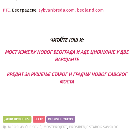
РТС
, Београдске,
sybvanbreda.com
,
beoland.com
ЧИТАЈТЕ ЈОШ И:
МОСТ ИЗМЕЂУ НОВОГ БЕОГРАДА И АДЕ ЦИГАНЛИЈЕ У ДВЕ
ВАРИЈАНТЕ
КРЕДИТ ЗА РУШЕЊЕ СТАРОГ И ГРАДЊУ НОВОГ САВСКОГ
МОСТА
ЈАВНИ ПРОСТОРИ
ВЕСТИ
ИНФРАСТРУКТУРА
,
,
MIROSLAV ČUČKOVIĆ
MOSTPROJEKT
PROŠIRENJE STAROG SAVSKOG