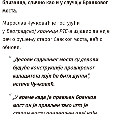
близанца, слично као и у случају Бранковог
моста.
Мирослав Чучковић је гостујући
у
Београдској хроници РТС-а
изјавио да није
реч о рушењу старог Савског моста, већ о
обнови.
„Делови садашњег моста су делови
будуће конструкције проширеног
капацитета који ће бити дупли“,
истиче Чучковић.
„У време када је прављен Бранков
мост он је прављен тако што је
старом мосту прилепљен овај који