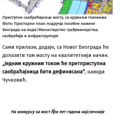
Приступне саобраћајнице мосту, са кружним токовима
Фото: Просторни план подручја посебне намене
Београда на води/Министарство грађевинарства,
саобраћаја и инфраструктуре
Сами прилази, додаје, са Новог Београда ће
долазити том мосту на квалитетнији начин.
„Једним кружним током ће претприступна
саобраћајница бити дефинисана“
, наводи
Чучковић.
На конкурсу за мост пре пет година најсличније