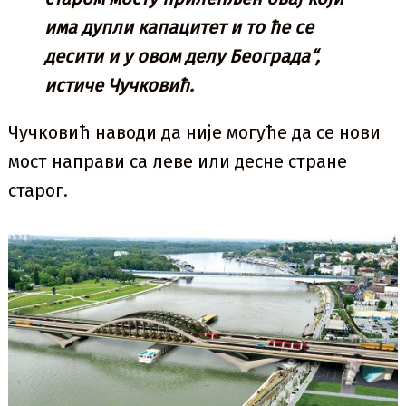
има дупли капацитет и то ће се
десити и у овом делу Београда“,
истиче Чучковић.
Чучковић наводи да није могуће да се нови
мост направи са леве или десне стране
старог.