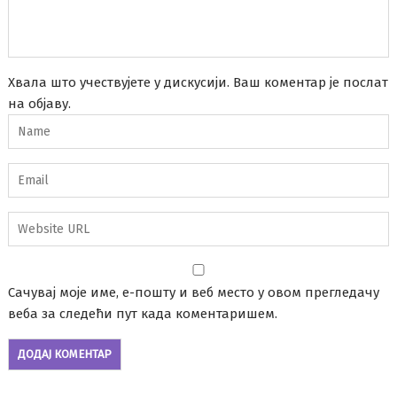
Хвала што учествујете у дискусији. Ваш коментар је послат
на објаву.
Сачувај моје име, е-пошту и веб место у овом прегледачу
веба за следећи пут када коментаришем.