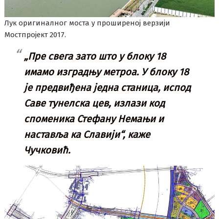
Лук оригиналног моста у проширеној верзији
Мостпројект 2017.
„Пре свега зато што у блоку 18
имамо изградњу метроа. У блоку 18
је предвиђена једна станица, испод
Саве тунелска цев, излази код
споменика Стефану Немањи и
наставља ка Славији“, каже
Чучковић.