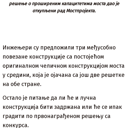
решење о проширеним капацитетима моста дао је
откупљени рад Мостпројекта.
Инжењери су предложили три међусобно
повезане конструкције са постојећом
оригиналном челичном конструкцијом моста
у средини, која је ојачана са још две решетке
на обе стране.
Остало је питање да ли ће и лучна
конструкција бити задржана или ће се ипак
градити по првонаграђеном решењу са
конкурса.