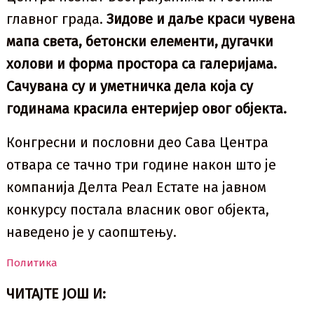
главног града.
Зидове и даље краси чувена
мапа света, бетонски елементи, дугачки
холови и форма простора са галеријама.
Сачувана су и уметничка дела која су
годинама красила ентеријер овог објекта.
Конгресни и пословни део Сава Центра
отвара се тачно три године након што је
компанија Делта Реал Естате на јавном
конкурсу постала власник овог објекта,
наведено је у саопштењу.
Политика
ЧИТАЈТЕ ЈОШ И: