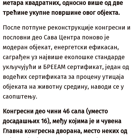
метара квадратних, односно више од две
трећине укупне површине овог објекта.
После потпуне реконструкције конгресни и
пословни део Сава Центра поново је
модеран објекат, енергетски ефикасан,
саграђен уз највише еколошке стандарде
укључујући и БРЕЕАМ сертификат, један од
водећих сертификата за процену утицаја
објеката на животну средину, наводи се у
саопштењу.
Конгресни део чини 46 сала (уместо
досадашњих 16), међу којима је и чувена
Главна конгресна дворана, место неких од