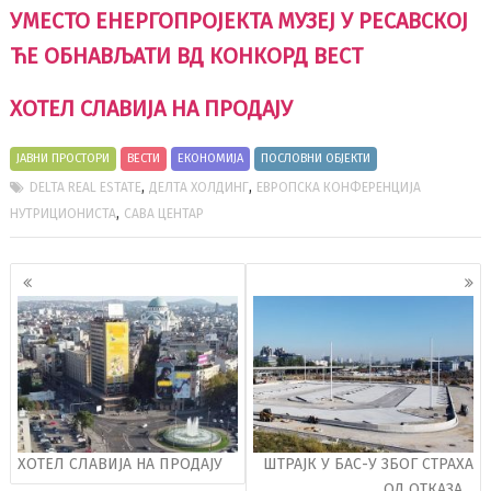
УМЕСТО ЕНЕРГОПРОЈЕКТА МУЗЕЈ У РЕСАВСКОЈ
ЋЕ ОБНАВЉАТИ ВД КОНКОРД ВЕСТ
ХОТЕЛ СЛАВИЈА НА ПРОДАЈУ
ЈАВНИ ПРОСТОРИ
ВЕСТИ
ЕКОНОМИЈА
ПОСЛОВНИ ОБЈЕКТИ
,
,
DELTA REAL ESTATE
ДЕЛТА ХОЛДИНГ
ЕВРОПСКА КОНФЕРЕНЦИЈА
,
НУТРИЦИОНИСТА
САВА ЦЕНТАР
Кретање
чланака
ХОТЕЛ СЛАВИЈА НА ПРОДАЈУ
ШТРАЈК У БАС-У ЗБОГ СТРАХА
ОД ОТКАЗА