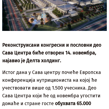
Реконструисани конгресни и пословни део
Сава Центра биће отворен 14. новембра,
најавио је Делта холдинг.
Истог дана у Сава центру почеће Европска
конференција нутрициониста на којој ће
учествовати више од 1.500 учесника. Део
Сава Центра који ће од новембра угостити
домаће и стране госте
обухвата 65.000