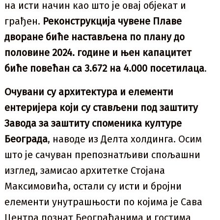
на исти начин као што је овај објекат и
грађен.
Реконструкција чувене Плаве
дворане биће настављена по плану до
половине 2024. године и њен капацитет
биће повећан са 3.672 на 4.000 посетилаца
.
Очувани су архитектура и елементи
ентеријера који су стављени под заштиту
Завода за заштиту споменика културе
Београда
, наводе из Делта холдинга. Осим
што је сачуван препознатљиви спољашни
изглед, замисао архитетке Стојана
Максимовића, остали су исти и бројни
елементи унутрашњости по којима је Сава
Центра познат Београђанима и гостима