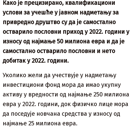
Како је прецизирано, квалификациони
услови за учешће у јавном надметању за
привредно друштво су да је самостално
остварило пословни приход у 2022. години у
износу од најмање 50 милиона евра и да је
самостално остварило пословни и нето
добитак у 2022. години.
Уколико жели да учествује у надметању
инвестициони фонд мора да имао укупну
активу у вредности од најмање 250 милиона
евра у 2022. години, док физичко лице мора
да поседује новчана средства у износу од
најмање 25 милиона евра.