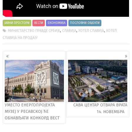
ЈАВНИ ПРОСТОРИ
ВЕСТИ
ЕКОНОМИЈА
ПОСЛОВНИ ОБЈЕКТИ
,
,
,
МИНИСТАРСТВО ПРАВДЕ СРБИЈЕ
СЛАВИЈА
ХОТЕЛ СЛАВИЈА
ХОТЕЛ
СЛАВИЈА НА ПРОДАЈУ
Кретање
чланака
УМЕСТО ЕНЕРГОПРОЈЕКТА
САВА ЦЕНТАР ОТВАРА ВРАТА
МУЗЕЈ У РЕСАВСКОЈ ЋЕ
14. НОВЕМБРА
ОБНАВЉАТИ КОНКОРД ВЕСТ