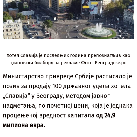
Хотел Славија је последњих година препознатљив као
џиновски билборд за рекламе Фото: Београдске.рс
Министарство привреде Србије расписало је
позив за продају 100 државног удела хотела
„Славија“ у Београду, методом јавног
надметања, по почетној цени, која је једнака
процењеној вредност капитала
од 24,9
милиона евра.