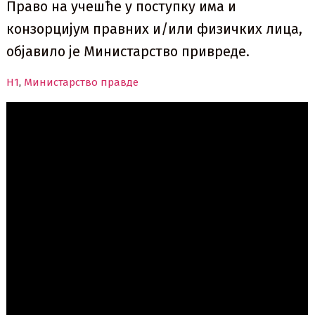
Право на учешће у поступку има и
конзорцијум правних и/или физичких лица,
објавило је Министарство привреде.
Н1
,
Министарство правде