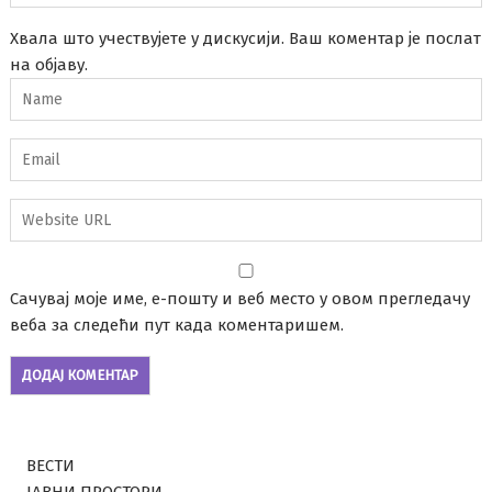
Хвала што учествујете у дискусији. Ваш коментар је послат
на објаву.
Сачувај моје име, е-пошту и веб место у овом прегледачу
веба за следећи пут када коментаришем.
ВЕСТИ
ЈАВНИ ПРОСТОРИ