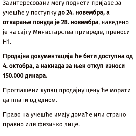
Заинтересовани могу поднети пријаве за
учешће у поступку
до 24. новембра, а
отварање понуда је 28. новембра
, наведено
је на сајту Министарства привреде, преноси
Н1.
Продајна документација ће бити доступна од
4. октобра, а накнада за њен откуп износи
150.000 динара.
Проглашени купац продајну цену ће морати
да плати одједном.
Право на учешће имају домаће или страно
правно или физичко лице.