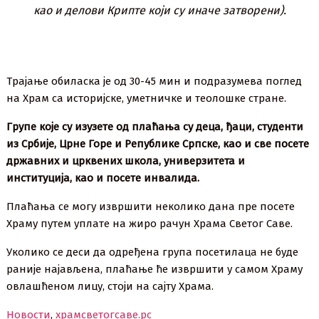
као и делови Крипте који су иначе затворени).
Трајање обиласка је од 30-45 мин и подразумева поглед
на Храм са историјске, уметничке и теолошке стране.
Групе које су изузете од плаћања су деца, ђаци, студенти
из Србије, Црне Горе и Републике Српске, као и све посете
државних и црквених школа, универзитета и
институција, као и посете инвалида.
Плаћања се могу извршити неколико дана пре посете
Храму путем уплате на жиро рачун Храма Светог Саве.
Уколико се деси да одређена група посетилаца не буде
раније најављена, плаћање ће извршити у самом Храму
овлашћеном лицу, стоји на сајту Храма.
Новости
,
храмсветогсаве.рс