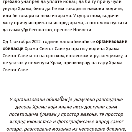
требало унапред да уплате новац, да би ту причу чули
унутар Храма, било да ће им говорити њихови водичи,
или ће говорити неко из храма. У супротном, водичи
могу причу испричати испред храма, а потом их пустити
да сами уђу бесплатно, преносе Новости.
Од 1. октобра 2022. године наплаћиваће се
организовани
обиласци
Храма Светог Саве уз пратњу водича Храма
Светог Саве и то на српском, енглеском и руском језику, а
не улазак у поменути Храм, прецизирају на сајту Храма
Светог Саве.
У организовани обилазак је укључено разгледање
делова Храма који иначе нису доступни свим
посетиоцима (улазак у простор амвона, те простор
испред иконостаса и фотографисање ипред самог
олтара, разгледање мозаика из непосредне близине,