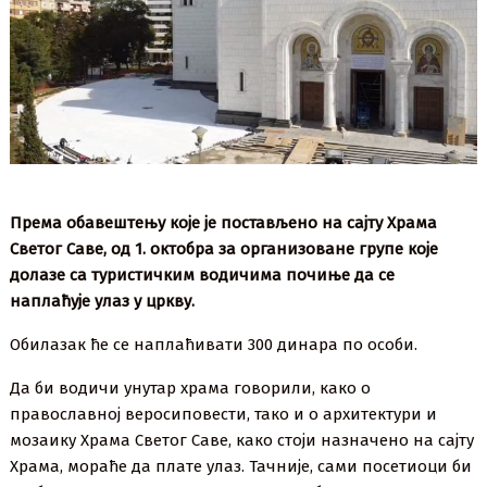
Према обавештењу које је постављено на сајту Храма
Светог Саве, од 1. октобра за организоване групе које
долазе са туристичким водичима почиње да се
наплаћује улаз у цркву.
Обилазак ће се наплаћивати 300 динара по особи.
Да би водичи унутар храма говорили, како о
православној веросиповести, тако и о архитектури и
мозаику Храма Светог Саве, како стоји назначено на сајту
Храма, мораће да плате улаз. Тачније, сами посетиоци би