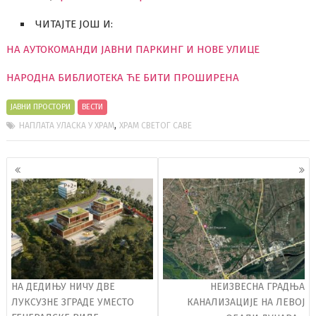
ЧИТАЈТЕ ЈОШ И:
НА АУТОКОМАНДИ ЈАВНИ ПАРКИНГ И НОВЕ УЛИЦЕ
НАРОДНА БИБЛИОТЕКА ЋЕ БИТИ ПРОШИРЕНА
ЈАВНИ ПРОСТОРИ
ВЕСТИ
,
НАПЛАТА УЛАСКА У ХРАМ
ХРАМ СВЕТОГ САВЕ
Кретање
чланака
НА ДЕДИЊУ НИЧУ ДВЕ
НЕИЗВЕСНА ГРАДЊА
ЛУКСУЗНЕ ЗГРАДЕ УМЕСТО
КАНАЛИЗАЦИЈЕ НА ЛЕВОЈ