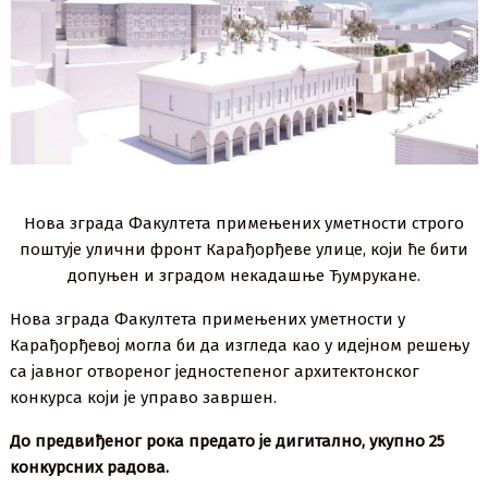
Нова зграда Факултета примењених уметности строго
поштује улични фронт Карађорђеве улице, који ће бити
допуњен и зградом некадашње Ђумрукане.
Нова зграда Факултета примењених уметности у
Карађорђевој могла би да изгледа као у идејном решењу
са јавног отвореног једностепеног архитектонског
конкурса који је управо завршен.
До предвиђеног рока предато је дигитално, укупно 25
конкурсних радова.