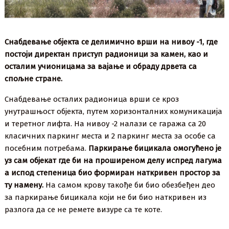
Снабдевање објекта се делимично врши на нивоу -1, где
постоји директан приступ радионици за камен, као и
осталим учионицама за вајање и обраду дрвета са
спољне стране.
Снабдевање осталих радионица врши се кроз
унутрашњост објекта, путем хоризонталних комуникација
и теретног лифта. На нивоу -2 налази се гаража са 20
класичних паркинг места и 2 паркинг места за особе са
посебним потребама.
Паркирање бицикала омогућено је
уз сам објекат где би на проширеном делу испред лагума
а испод степеница био формиран наткривен простор за
ту намену.
На самом крову такође би био обезбеђен део
за паркирање бицикала који не би био наткривен из
разлога да се не ремете визуре са те коте.