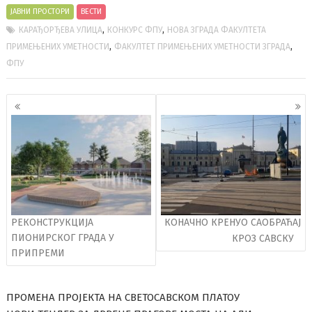
ЈАВНИ ПРОСТОРИ
ВЕСТИ
,
,
КАРАЂОРЂЕВА УЛИЦА
КОНКУРС ФПУ
НОВА ЗГРАДА ФАКУЛТЕТА
,
,
ПРИМЕЊЕНИХ УМЕТНОСТИ
ФАКУЛТЕТ ПРИМЕЊЕНИХ УМЕТНОСТИ ЗГРАДА
ФПУ
Кретање
чланака
РЕКОНСТРУКЦИЈА
КОНАЧНО КРЕНУО САОБРАЋАЈ
ПИОНИРСКОГ ГРАДА У
КРОЗ САВСКУ
ПРИПРЕМИ
ПРОМЕНА ПРОЈЕКТА НА СВЕТОСАВСКОМ ПЛАТОУ