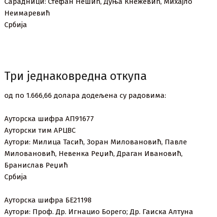
Сарадници: Стефан Нешић, Дуња Кнежевић, Михајло
Неимаревић
Србија
Три једнаковредна откупа
од по 1.666,66 долара додељена су радовима:
Ауторска шифра АП91677
Ауторски тим АРЦВС
Аутори: Милица Тасић, Зоран Миловановић, Павле
Миловановић, Невенка Реџић, Драган Ивановић,
Бранислав Реџић
Србија
Ауторска шифра БЕ21198
Аутори: Проф. Др. Игнацио Борего; Др. Гаиска Алтуна