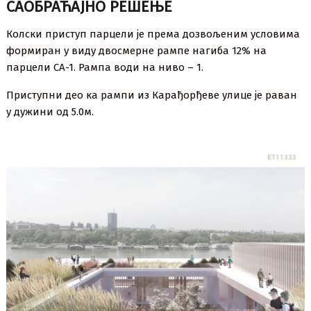
САОБРАЋАЈНО РЕШЕЊЕ
Колски приступ парцели је према дозвољеним условима
формиран у виду двосмерне рампе нагиба 12% на
парцели СА-1. Рампа води на ниво – 1.
Приступни део ка рампи из Карађорђеве улице је раван
у дужини од 5.0м.