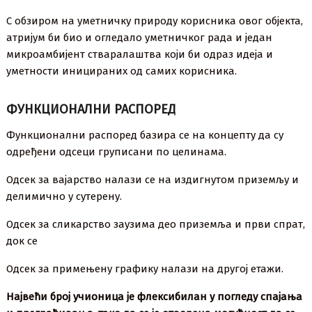
С обзиром на уметничку природу корисника овог објекта,
атријум би био и огледало уметничког рада и један
микроамбијент стваралаштва који би одраз идеја и
уметности иницираних од самих корисника.
ФУНКЦИОНАЛНИ РАСПОРЕД
Функционални распоред базира се на концепту да су
одређени одсеци груписани по целинама.
Одсек за вајарство налази се на издигнутом приземљу и
делимично у сутерену.
Одсек за сликарство заузима део приземља и први спрат,
док се
Одсек за примењену графику налази на другој етажи.
Највећи број учионица је флексибилан у погледу спајања