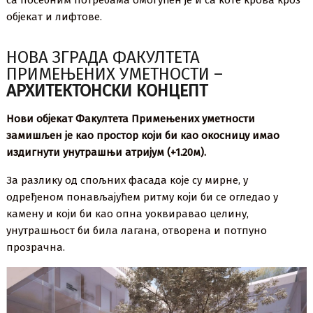
са посебним потребама омогућен је и са коте крова кроз
објекат и лифтове.
НОВА ЗГРАДА ФАКУЛТЕТА
ПРИМЕЊЕНИХ УМЕТНОСТИ –
АРХИТЕКТОНСКИ КОНЦЕПТ
Нови објекат Факултета Примењених уметности
замишљен је као простор који би као окосницу имао
издигнути унутрашњи атријум (+1.20м).
За разлику од спољних фасада које су мирне, у
одређеном понављајућем ритму који би се огледао у
камену и који би као опна уоквиравао целину,
унутрашњост би била лагана, отворена и потпуно
прозрачна.