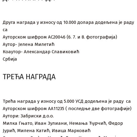
Друга награда у износу од 10.000 долара додељена је раду
са
Ауторском шифром АС20046 (6. 7. и 8. фотографија)
Аутор- Јелена Милетић
Коаутор- Александар Славиковић
Србија
ТРЕЋА НАГРАДА
Трећа награда у износу од 5.000 УСД додељена је раду са
Ауторском шифром АА11235 ( последње две фотографије)
Аутори: Забриски д.о.о.
Милка Гњато, Иван Зулиани, Немања Ћурчић, Федор
Јурић, Милена Катић, Ивица Марковић