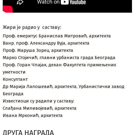
Жири је радио у саставу:
Проф. емеритус Бранислав Митровић, архитекта
Ванр. проф. Александру Вуја, архитекта
Проф. Маруша Зорец, архитекта
Марко Стојичић, главни урбаниста града Београда
Проф. Горан Чпајак, декан Факултета примењених
уметности
Консултант
Др Марија Лалошевић, архитекта, Урбанистички завод
Београда
Известиоци су радили у саставу:
Слађана Миливојевић, архитекта
Ивана Мрконић, архитекта
ДРУГА НАГРАДА