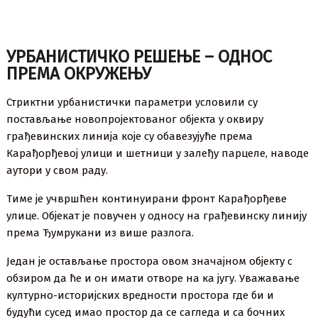
УРБАНИСТИЧКО РЕШЕЊЕ – ОДНОС
ПРЕМА ОКРУЖЕЊУ
Стриктни урбанистички параметри условили су
постављање новопројектованог објекта у оквиру
грађевинских линија које су обавезујуће према
Карађорђевој улици и шетници у залеђу парцеле, наводе
аутори у свом раду.
Тиме је учвршћен континуирани фронт Карађорђеве
улице. Објекат је повучен у односу на грађевинску линију
према Ђумрукани из више разлога.
Један је остављање простора овом значајном објекту с
обзиром да ће и он имати отворе на ка југу. Уважавање
културно-историјских вредности простора где би и
будући сусед имао простор да се сагледа и са бочних