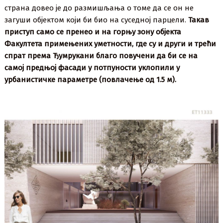
страна довео је до размишљања о томе да се он не
загуши објектом који би био на суседној парцели.
Такав
приступ само се пренео и на горњу зону објекта
Факултета примењених уметности, где су и други и трећи
спрат према Ђумрукани благо повучени да би се на
самој предњој фасади у потпуности уклопили у
урбанистичке параметре (повлачење од 1.5 м).