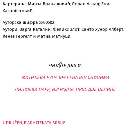
Картерина; Мирза Врањаковић; Лоран Асаад; Енис
Хасанбеговић
Ауторска шифра xx00502
Аутори: Варга Каталин, Феликс Злот, Санто Хунор Алберт,
Кенез Гергелт и Матиа Матиуци.
ЧИТАЈТЕ ЈОШ И:
МИТИЋЕВА РУПА ВРАЋЕНА ВЛАСНИЦИМА
ЛИНИЈСКИ ПАРК, ИЗГРАДЊА ПРВЕ ДВЕ ЦЕЛИНЕ
UDRUŽENJE ARHITEKATA SRBIJE