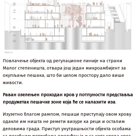
Повлачење објекта од регулационе линије на страни
Малог степеништа, отвара још један микроамбијент за
окупљање пешака, што би целом простору дало више
живости.
Раван озелењен проходан кров у потпуности представља
продужетак пешачке зоне која ће се налазити иза
.
Изузетно благом рампом, пешаци приступају овом крову
одакле им ништа не ремети визуре ка реци и осталим
деловима града. Приступ унутрашњости објекта особама