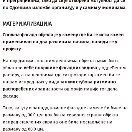
и преграђивања, тако да се је отворена могућност да се
по Одсецима изложбе организују и у самим учионицама.
МАТЕРИЈАЛИЗАЦИЈА
Спољна фасада објекта је у камену где би се исти камен
примењивао на два различита начина, наводи се у
пројекту.
На појединим спољним деловима објекта њиме би се
облагале
веће површине фасадних зидова
у одређеном
растеру, а на деловима где су прозори тај камен би се
нашао испред њих у виду
танких стубова ритмично
распоређених
у зависности од оријентације тог дела
фасаде.
Тако, ка југу и западу, камене фасадне ламеле би биле на
размаку од 30.0 цм, док би на северној страни објекта
испред стаклених екрана оне биле постављене на
размаку од 60.0 цм.