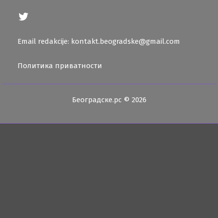
Twitter
Email redakcije: kontakt.beogradske@gmail.com
Политика приватности
Београдске.рс © 2026