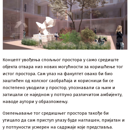
Концепт увођења спољњог простора у само средиште
објекта отвара низ нових могућности за коришћење тог
истог простора. Сам улаз на факултет овако би био
заштићен од колског саобраћаја и корисници би се
постепено уводили у простор, упознавали са њим и
затицали се наједном у потпуно различитом амбијенту,
наводе аутори у образложењу.
Озелењавање тог средишњег простора такође би
утицало да сам приступ улазу буде наглашен, пријатан и
у потпуности усмерен на садржаје које представља.