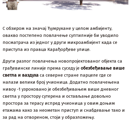
С обзиром на значај Ђумрукане у целом амбијенту,
овакво постепено повлачење суптилније би уводило
посматрача из једног у други микроамбијент када се
приступа из правца Карађорђеве улице.
Други разлог повлачења новопројектованог објекта са
грађевинске линије према суседу је
обезбеђивање више
светла и ваздуха
са северне стране парцеле где се
налази велики број учионица. Додатно повлачењена
нивоу -1 узроковано је обезбеђивањем више дневног
светла у простору сутерена и остављање довољно
простора за терасу испред учионица у овим доњим
етажама како за неометан приступ и снабдевање тако и
за рад на отвореном, стоји у образложењу.