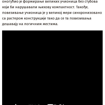
оногућио је формирање великих учионица без стубова
који би нарушавали њихову компактност. Такође,
повезивање учионица је у великој мери синхронизовано
са растером конструкције тако да се та повезивања
дешавају на логичним местима.