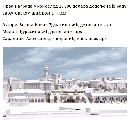
Прва награда у износу од 20.000 долара додељена је раду
са Ауторском шифром ЕТ11333
Аутори: Бојана Ковач Ђурасиновић, дипл. инж. арх;
Милош Ђурасиновић, дипл. инж. арх.
Сарадник- Александар Чворовић, маст. инж. арх.