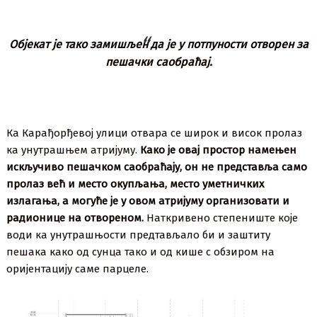
Објекат је тако замишљен да је у потпуности отворен за
пешачки саобраћај.
Ка Карађорђевој улици отвара се широк и висок пролаз
ка унутрашњем атријуму.
Како је овај простор намењен
искључиво пешачком саобраћају, он не представља само
пролаз већ и место окупљања, место уметничких
излагања, а могуће је у овом атријуму организовати и
радионице на отвореном.
Наткривено степениште које
води ка унутрашњости предтављало би и заштиту
пешака како од сунца тако и од кише с обзиром на
оријентацију саме парцеле.