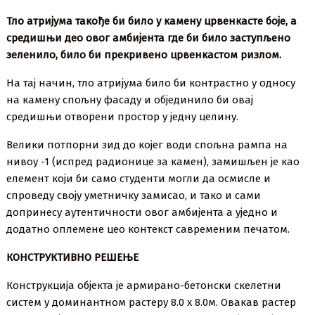
Тло атријума такође би било у камену црвенкасте боје, а
средишњи део овог амбијента где би било заступљено
зеленило, било би прекривено црвенкастом ризлом.
На тај начин, тло атријума било би контрастно у односу
на камену спољну фасаду и објединило би овај
средишњи отворени простор у једну целину.
Велики потпорни зид до којег води спољна рампа на
нивоу -1 (испред радионице за камен), замишљен је као
елемент који би само студенти могли да осмисле и
спроведу своју уметничку замисао, и тако и сами
допринесу аутентичности овог амбијента а уједно и
додатно оплемене цео контекст савременим печатом.
КОНСТРУКТИВНО РЕШЕЊЕ
Конструкција објекта је армирано-бетонски скелетни
систем у доминантном растеру 8.0 x 8.0м. Овакав растер