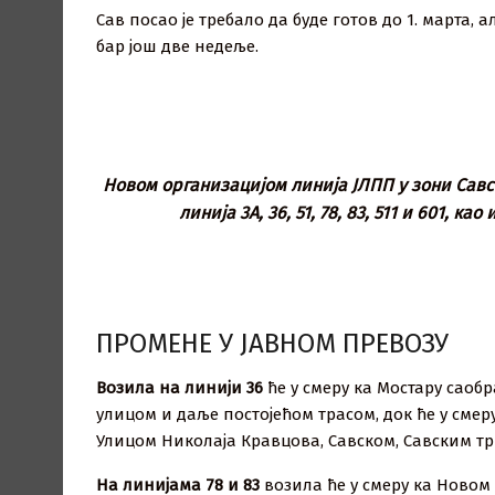
Сав посао је требало да буде готов до 1. марта,
бар још две недеље.
Новом организацијом линија ЈЛПП у зони Савс
линија 3А, 36, 51, 78, 83, 511 и 601, ка
ПРОМЕНЕ У ЈАВНОМ ПРЕВОЗУ
Возила на линији 36
ће у смеру ка Мостару сао
улицом и даље постојећом трасом, док ће у сме
Улицом Николаја Кравцова, Савском, Савским т
На линијама 78 и 83
возила ће у смеру ка Ново