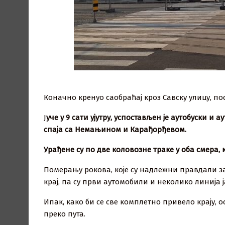
Коначно кренуо саобраћај кроз Савску улицу, п
Ј
уче у 9 сати ујутру, успостављен је аутобуски и
спаја са Немањином и Карађорђевом.
Урађене су по две коловозне траке у оба смера, 
Померању рокова, које су надлежни правдали за
крај, па су први аутомобили и неколико линија
Ипак, како би се све комплетно привело крају, о
преко пута.