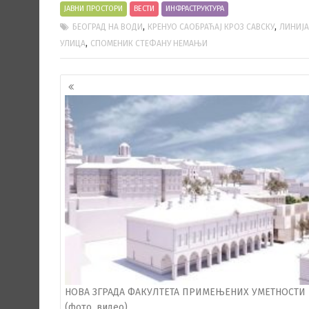
ЈАВНИ ПРОСТОРИ
ВЕСТИ
ИНФРАСТРУКТУРА
,
,
БЕОГРАД НА ВОДИ
КРЕНУО САОБРАЋАЈ КРОЗ САВСКУ
ЛИНИЈА
,
УЛИЦА
СПОМЕНИК СТЕФАНУ НЕМАЊИ
Кретање
чланака
НОВА ЗГРАДА ФАКУЛТЕТА ПРИМЕЊЕНИХ УМЕТНОСТИ
(фото, видео)