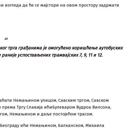
 али изгледа да ће се мајстори на овом простору задржати
ког трга грађанима је омогућено коришћење аутобуских
о и раније успостављених трамвајских 7, 9, 11 и 12.
браћати Немањином улицом, Савским тргом, Савском
ру према Тргу Славија ићиБулеваром Вудроа Вилсона,
ргом, Немањином и даље постојећом трасом.
м Београду ићи Немањином, Балканском, Михаила