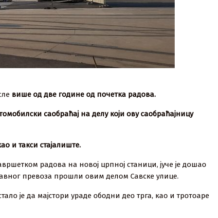
осле
више од две године од почетка радова.
 аутомобилски саобраћај на делу који ову саобраћајницу
као и такси стајалиште.
вршетком радова на новој црпној станици, јуче је дошао
 јавног превоза прошли овим делом Савске улице.
стало је да мајстори ураде ободни део трга, као и тротоаре