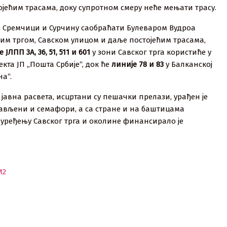
јећим трасама, доку супротном смеру неће мењати трасу.
а, Сремчици и Сурчину саобраћати Булеваром Вудроа
им тргом, Савском улицом и даље постојећим трасама,
 ЈЛПП 3А, 36, 51, 511 и 601
у зони Савског трга користиће у
кта ЈП „Пошта Србије“, док ће
линије 78 и 83
у Балканској
а“.
јавна расвета, исцртани су пешачки прелази, урађен је
стављени и семафори, а са стране и на баштицама
 уређењу Савског трга и околине финансирало је
М2
)