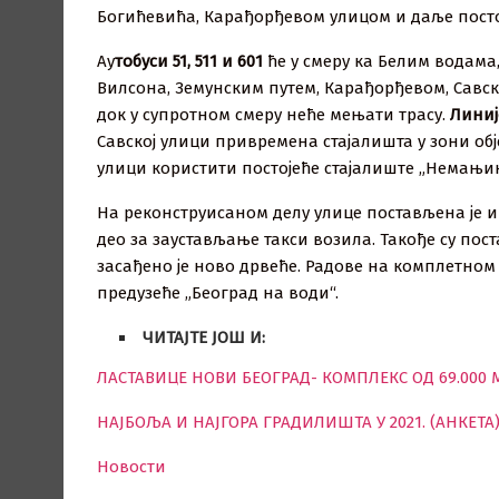
Богићевића, Карађорђевом улицом и даље посто
Ау
тобуси 51, 511 и 601
ће у смеру ка Белим водам
Вилсона, Земунским путем, Карађорђевом, Савск
док у супротном смеру неће мењати трасу.
Линије
Савској улици привремена стајалишта у зони обје
улици користити постојеће стајалиште „Немањин
На реконструисаном делу улице постављена је и 
део за заустављање такси возила. Такође су по
засађено је ново дрвеће. Радове на комплетном
предузеће „Београд на води“.
ЧИТАЈТЕ ЈОШ И:
ЛАСТАВИЦЕ НОВИ БЕОГРАД- КОМПЛЕКС ОД 69.000 
НАЈБОЉА И НАЈГОРА ГРАДИЛИШТА У 2021. (АНКЕТА
Новости