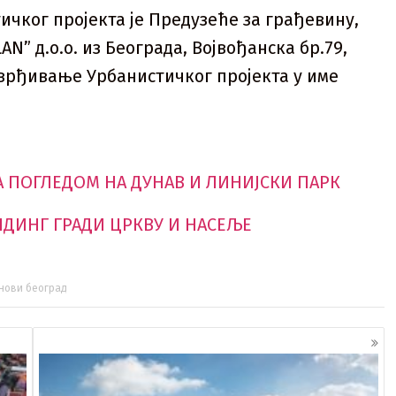
чког пројекта је Предузеће за грађевину,
N” д.o.o. из Београда, Војвођанска бр.79,
отврђивање Урбанистичког пројекта у име
А ПОГЛЕДОМ НА ДУНАВ И ЛИНИЈСКИ ПАРК
ОЛДИНГ ГРАДИ ЦРКВУ И НАСЕЉЕ
нови београд