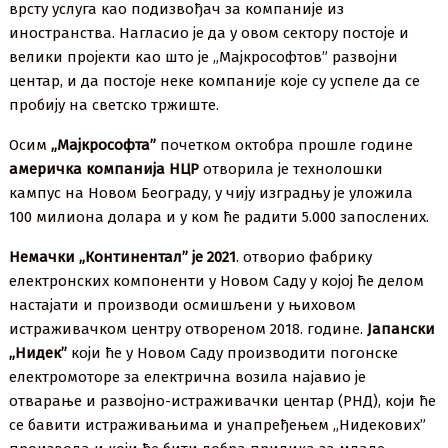
врсту услуга као подизвођач за компаније из
иностранства. Нагласио је да у овом сектору постоје и
велики пројекти као што је „Мајкрософтов” развојни
центар, и да постоје неке компаније које су успеле да се
пробију на светско тржиште.
Осим
„Мајкрософта”
почетком октобра прошле године
америчка компанија НЦР
отворила је технолошки
кампус на Новом Београду, у чију изградњу је уложила
100 милиона долара и у ком ће радити 5.000 запослених.
Немачки „Континентал” је 2021
. отворио фабрику
електронских компоненти у Новом Саду у којој ће делом
настајати и производи осмишљени у њиховом
истраживачком центру отвореном 2018. године.
Јапански
„Нидек”
који ће у Новом Саду производити погонске
електромоторе за електрична возила најавио је
отварање и развојно-истраживачки центар (РНД), који ће
се бавити истраживањима и унапређењем „Нидекових”