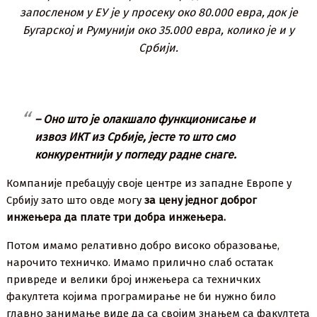
запосленом у ЕУ је у просеку око 80.000 евра, док је
Бугарској и Румунији око 35.000 евра, колико је и у
Србији.
– Оно што је олакшало функционисање и
извоз ИКТ из Србије, јесте то што смо
конкурентнији у погледу радне снаге.
Компаније пребацују своје центре из западне Европе у
Србију зато што овде могу
за цену једног доброг
инжењера да плате три добра инжењера.
Потом имамо релативно добро високо образовање,
нарочито техничко. Имамо прилично слаб остатак
привреде и велики број инжењера са техничких
факултета којима програмирање не би нужно било
главно занимање виде да са својим знањем са факултета