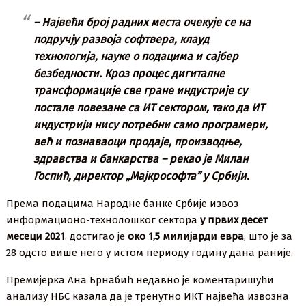
– Највећи број радних места очекује се на
подручју развоја софтвера, клауд
технологија, науке о подацима и сајбер
безбедности. Кроз процес дигиталне
трансформације све гране индустрије су
постале повезане са ИТ сектором, тако да ИТ
индустрији нису потребни само програмери,
већ и познаваоци продаје, производње,
здравства и банкарства – рекао је Милан
Госпић, директор „Мајкрософта” у Србији.
Према подацима Народне банке Србије извоз
информационо-технолошког сектора
у првих десет
месеци 2021
. достигао је
око 1,5 милијарди евра
, што је за
28 одсто више него у истом периоду годину дана раније.
Премијерка Ана Брнабић недавно је коментаришући
анализу НБС казала да је тренутно ИКТ највећа извозна