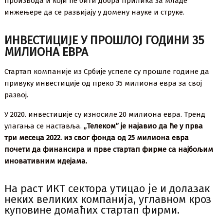
производа и који ће бити добра прилика за младе
инжењере да се развијају у домену науке и струке.
ИНВЕСТИЦИЈЕ У ПРОШЛОЈ ГОДИНИ 35
МИЛИОНА ЕВРА
Стартап компаније из Србије успеле су прошле године да
привуку инвестиције од преко 35 милиона евра за свој
развој.
У 2020. инвестиције су износиле 20 милиона евра. Тренд
улагања се наставља.
„Телеком” је најавио да ће у прва
три месеца 2022. из свог фонда од 25 милиона евра
почети да финансира и прве стартап фирме са најбољим
иновативним идејама.
На раст ИКТ сектора утицао је и долазак
неких великих компанија, углавном кроз
куповине домаћих стартап фирми.