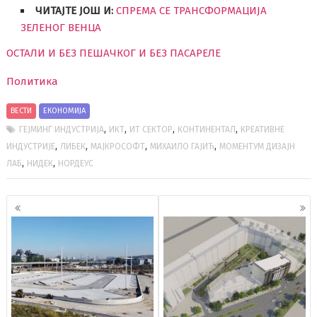
ЧИТАЈТЕ ЈОШ И:
СПРЕМА СЕ ТРАНСФОРМАЦИЈА
ЗЕЛЕНОГ ВЕНЦА
ОСТАЛИ И БЕЗ ПЕШАЧКОГ И БЕЗ ПАСАРЕЛЕ
Политика
ВЕСТИ
ЕКОНОМИЈА
,
,
,
,
ГЕЈМИНГ ИНДУСТРИЈА
ИКТ
ИТ СЕКТОР
КОНТИНЕНТАЛ
КРЕАТИВНЕ
,
,
,
,
ИНДУСТРИЈЕ
ЛИБЕК
МАЈКРОСОФТ
МИХАИЛО ГАЈИЋ
МОМЕНТУМ ДИЗАЈН
,
,
ЛАБ
НИДЕК
НОРДЕУС
Кретање
чланака