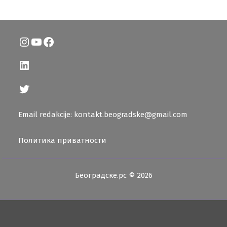
Instagram
YouTube
Facebook
LinkedIn
Twitter
Email redakcije: kontakt.beogradske@gmail.com
Политика приватности
Београдске.рс © 2026