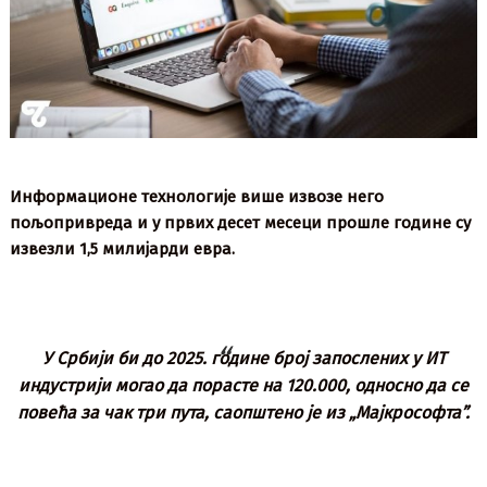
Информационе технологије више извозе него
пољопривреда и у првих десет месеци прошле године су
извезли 1,5 милијарди евра.
У Србији би до 2025. године број запослених у ИТ
индустрији могао да порасте на 120.000, односно да се
повећа за чак три пута, саопштено је из „Мајкрософта”.