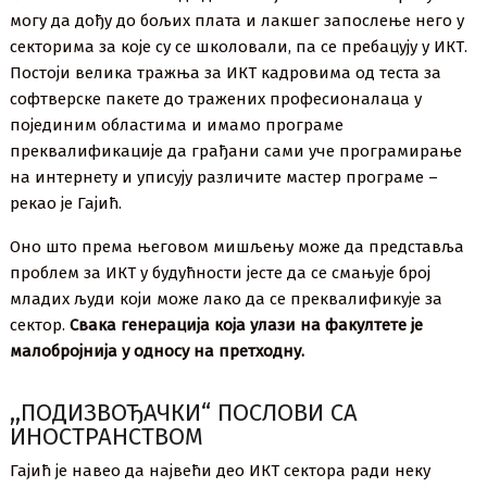
могу да дођу до бољих плата и лакшег запослење него у
секторима за које су се школовали, па се пребацују у ИКТ.
Постоји велика тражња за ИКТ кадровима од теста за
софтверске пакете до тражених професионалаца у
појединим областима и имамо програме
преквалификације да грађани сами уче програмирање
на интернету и уписују различите мастер програме –
рекао је Гајић.
Оно што према његовом мишљењу може да представља
проблем за ИКТ у будућности јесте да се смањује број
младих људи који може лако да се преквалификује за
сектор.
Свака генерација која улази на факултете је
малобројнија у односу на претходну.
,,ПОДИЗВОЂАЧКИ“ ПОСЛОВИ СА
ИНОСТРАНСТВОМ
Гајић је навео да највећи део ИКТ сектора ради неку