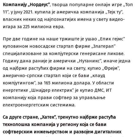
Компанију „Нордеус”
, творца популарне онлајн игре „Топ
11”, у јуну 2021. купила је америчка компанија „Тејк ту”,
власник неких од најпознатијих имена у свету видео-
игара за 225 милиона евра.
Пре две године на наше тржиште је ушао „Епик гејмс”
куповином новосадске стартап фирме „3латерал”
специјализоване за компјутерски генерисане ликове.
Годину дана раније је амерички „Нутаникс”, иначе једна
од најбрже растућих фирми на свету, купио „Фрејм”,
америчко-српски стартап који се бави „клауд
компјутингом”, за 165 милиона долара. У области
енергетике „Шнајдер електрик” је купио ДМС, ИТ
компанију која прави софтвер за управљање
електроенергетским системима.
Са друге стране, „Хатек”, тренутно најбрже растућа
технолошка компанија у региону која се бави
софтверским инжењерством и развојем дигиталних