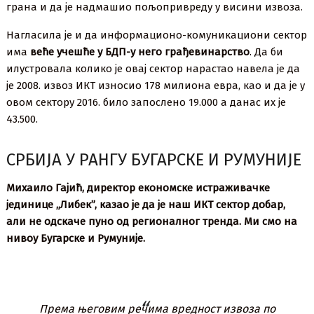
грана и да је надмашио пољопривреду у висини извоза.
Нагласила је и да информационо-комуникациони сектор
има
веће учешће у БДП-у него грађевинарство
. Да би
илустровала колико је овај сектор нарастао навела је да
је 2008. извоз ИКТ износио 178 милиона евра, као и да је у
овом сектору 2016. било запослено 19.000 а данас их је
43.500.
СРБИЈА У РАНГУ БУГАРСКЕ И РУМУНИЈЕ
Михаило Гајић, директор економске истраживачке
јединице „Либек”, казао је да је наш ИКТ сектор добар,
али не одскаче пуно од регионалног тренда. Ми смо на
нивоу Бугарске и Румуније.
Према његовим речима вредност извоза по