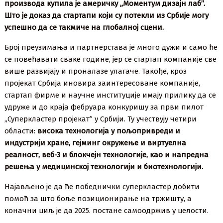
производа купила је америчку „Моментум дизајн лаб”.
Што је доказ да стартапи који су потекли из Србије могу
успешно да се такмиче на глобалној сцени.
Број преузимања и партнерстава је много дужи и само ће
се повећавати сваке године, јер се стартап компаније све
више развијају и проналазе улагаче. Такође, кроз
пројекат Србија иновира заинтересоване компаније,
стартап фирме и научне институције имају прилику да се
удруже и до краја фебруара конкуришу за први пилот
„Суперкластер пројекат” у Србији. Ту учествују четири
области:
висока технологија у пољопривреди и
индустрији хране, гејминг окружење и виртуелна
реалност, веб-3 и блокчејн технологије, као и напредна
решења у медицинској технологији и биотехнологији.
Најављено је да ће победнички суперкластер добити
помоћ за што боље позиционирање на тржишту, а
коначни циљ је да 2025. постане самоодржив у целости.