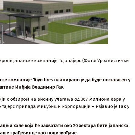
вропе јапанске компаније Тојо тајерс (Фото: Урбанистички
ке компаније Тоyо tires планирано је да буде постављен у
пштине Инђија Владимир Гак.
бији с обзиром на висину улагања од 367 милиона евра у
о тајерс припада Мицубиши корпорацији – изјавио је Гак у
адњи хале која ће захватати око 20 хектара бити јапанска
 наше грађевинце као подизвођаче.