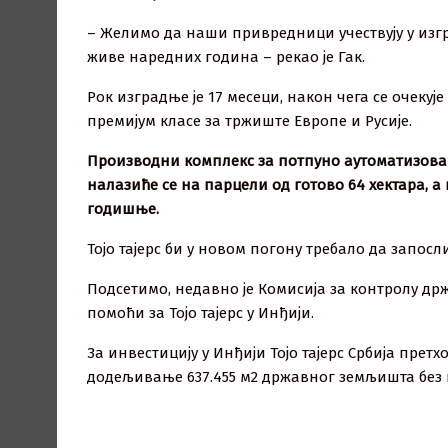
– Желимо да наши привредници учествују у изгр
живе наредних година – рекао је Гак.
Рок изградње је 17 месеци, након чега се очек
премијум класе за тржиште Европе и Русије.
Производни комплекс за потпуно аутоматизова
налазиће се на парцели од готово 64 хектара, 
годишње.
Тојо тајерс би у новом погону требало да запосл
Подсетимо, недавно је Комисија за контролу д
помоћи за Тојо тајерс у Инђији.
За инвестицију у Инђији Тојо тајерс Србија прет
додељивање 637.455 м2 државног земљишта без 