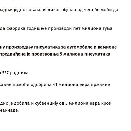
адњи једног овако великог објекта од чега ће моћи да
ује да фабрика годишње производи пет милиона гума
ну производњу пнеуматика за аутомобиле и камионе
а предвиђена је производња 5 милиона пнеуматика
и 537 радника.
ржавне помоћи одобрила 41 милиона евра државне
ходно је добила и субвенцију од 3 милиона евра кроз
накнаде.