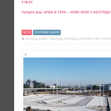
РТВ.РС
Читајте још: АРИА И ТЕРА – НОВЕ КУЛЕ У БЕОГР
ВЕСТИ
ПОСЛОВНИ ОБЈЕКТИ
,
,
,
ИНЂИЈА
КАМЕН ТЕМЕЉАЦ
ФАБРИКА
ФАБРИКА ГУМА У ИНЂИ
Кретање
чланака