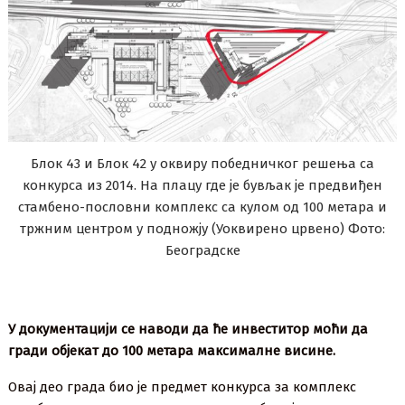
Блок 43 и Блок 42 у оквиру победничког решења са
конкурса из 2014. На плацу где је бувљак је предвиђен
стамбено-пословни комплекс са кулом од 100 метара и
тржним центром у подножју (Уоквирено црвено) Фото:
Београдске
У документацији се наводи да ће инвеститор моћи да
гради објекат до 100 метара максималне висине.
Овај део града био је предмет конкурса за комплекс