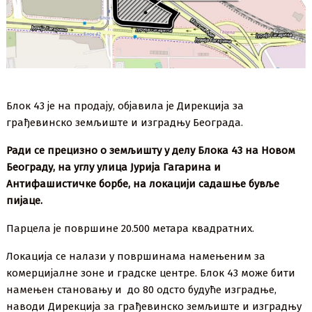
Блок 43 је на продају, објавила је Дирекција за
грађевинско земљиште и изградњу Београда.
Ради се прецизно о земљишту у делу Блока 43 на Новом
Београду, на углу улица Јурија Гагарина и
Антифашистичке борбе, на локацији садашње бувље
пијаце.
Парцела је површине 20.500 метара квадратних.
Локација се налази у површинама намењеним за
комерцијалне зоне и градске центре. Блок 43 може бити
намењен становању и до 80 одсто будуће изградње,
наводи Дирекција за грађевинско земљиште и изградњу