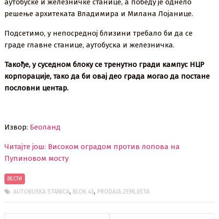
аутобуске и железничке станице, а победу је однело
решење архитеката Владимира и Милана Лојанице.
Подсетимо, у непосредној близини требало би да се
граде главне станице, аутобуска и железничка.
Такође, у суседном блоку се тренутно гради кампус НЦР
корпорације, тако да би овај део града могао да постане
пословни центар.
Извор:
Беоланд
Читајте још: Високом оградом против лопова на
Пупиновом мосту
ВЕСТИ
,
,
AUTOBUSKA STANICA
BLOK 43
PRODAJA ZEMLJIŠTA
Кретање