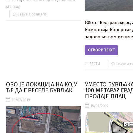
ВЕСТИ
ПОСЛОВНИ ОБЈЕКТИ
СТАНОВИ
БЕОГРАД
Leave a comment
(Фото: Београдске.рс,
Компанија Копернику
задовољством истиче 
ОТВОРИ ТЕКСТ
ВЕСТИ
Leave a 
ОВО ЈЕ ЛОКАЦИЈА НА КОЈУ
УМЕСТО БУВЉАКА
ЋЕ ДА ПРЕСЕЛЕ БУВЉАК
100 МЕТАРА? ГРА
ПРОДАЈЕ ПЛАЦ
30/07/2019
15/07/2019