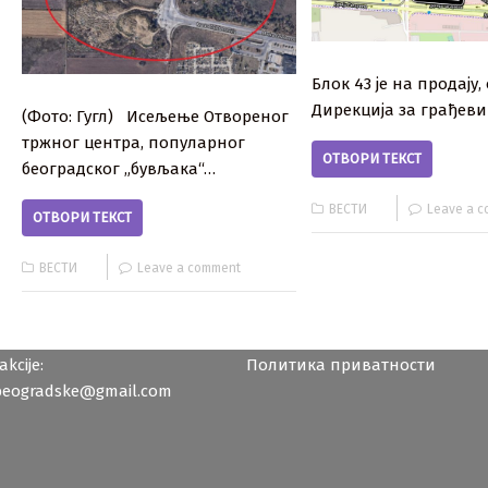
Блок 43 је на продају,
Дирекција за грађев
(Фото: Гугл) Исељење Отвореног
тржног центра, популарног
ОТВОРИ ТЕКСТ
београдског „бувљака“…
ВЕСТИ
Leave a 
ОТВОРИ ТЕКСТ
ВЕСТИ
Leave a comment
kcije:
Политика приватности
beogradske@gmail.com