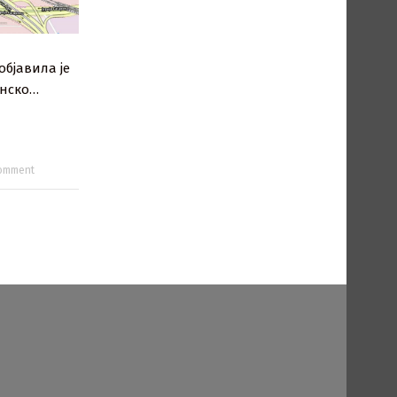
 објавила је
инско…
comment