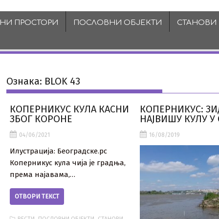
ВНИ ПРОСТОРИ
ПОСЛОВНИ ОБЈЕКТИ
СТАНОВИ
Ознака:
BLOK 43
КОПЕРНИКУС КУЛА КАСНИ
КОПЕРНИКУС: З
ЗБОГ КОРОНЕ
НАЈВИШУ КУЛУ У
04/06/2021
16/08/2019
Илустрација: Београдске.рс
Коперникус кула чија је градња,
према најавама,…
ОТВОРИ ТЕКСТ
,
,