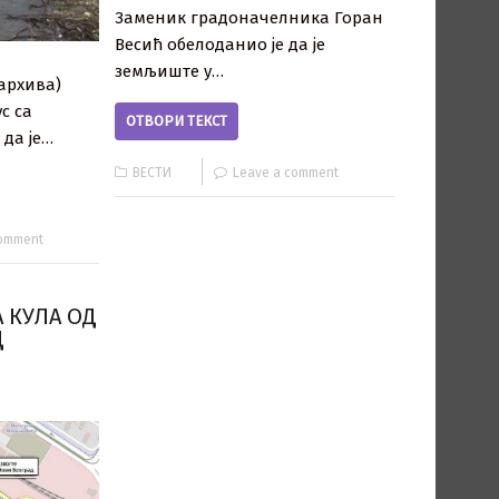
Заменик градоначелника Горан
Весић обелоданио је да је
земљиште у…
 архива)
с са
ОТВОРИ ТЕКСТ
да је…
ВЕСТИ
Leave a comment
comment
 КУЛА ОД
Д