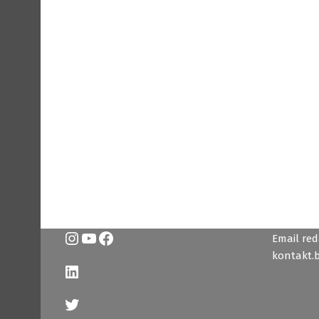
Instagram
YouTube
Facebook
Email reda
kontakt.
LinkedIn
Twitter