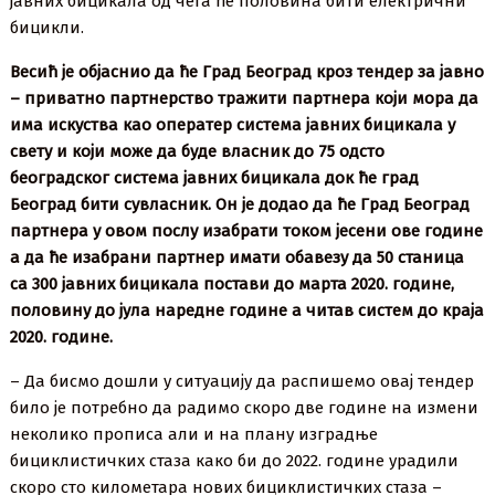
јавних бицикала од чега ће половина бити електрични
бицикли.
Весић је објаснио да ће Град Београд кроз тендер за јавно
– приватно партнерство тражити партнера који мора да
има искуства као оператер система јавних бицикала у
свету и који може да буде власник до 75 одсто
београдског система јавних бицикала док ће град
Београд бити сувласник. Он је додао да ће Град Београд
партнера у овом послу изабрати током јесени ове године
а да ће изабрани партнер имати обавезу да 50 станица
са 300 јавних бицикала постави до марта 2020. године,
половину до јула наредне године а читав систем до краја
2020. године.
– Да бисмо дошли у ситуацију да распишемо овај тендер
било је потребно да радимо скоро две године на измени
неколико прописа али и на плану изградње
бициклистичких стаза како би до 2022. године урадили
скоро сто километара нових бициклистичких стаза –