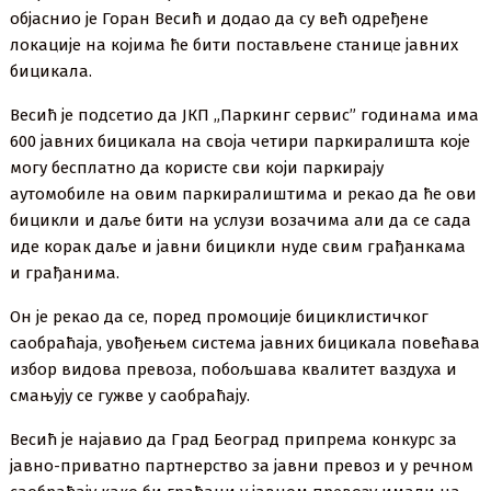
објаснио је Горан Весић и додао да су већ одређене
локације на којима ће бити постављене станице јавних
бицикала.
Весић је подсетио да ЈКП „Паркинг сервис” годинама има
600 јавних бицикала на своја четири паркиралишта које
могу бесплатно да користе сви који паркирају
аутомобиле на овим паркиралиштима и рекао да ће ови
бицикли и даље бити на услузи возачима али да се сада
иде корак даље и јавни бицикли нуде свим грађанкама
и грађанима.
Он је рекао да се, поред промоције бициклистичког
саобраћаја, увођењем система јавних бицикала повећава
избор видова превоза, побољшава квалитет ваздуха и
смањују се гужве у саобраћају.
Весић је најавио да Град Београд припрема конкурс за
јавно-приватно партнерство за јавни превоз и у речном