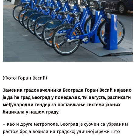
(Фото: Горан Весић)
Заменик градоначелника Београда Горан Весић најавио
је да ће град Београд у понедељак, 19. августа, расписати
међународни тендер за постављање система јавних
бицикала у нашем граду.
– Као и друге метрополе, Београд је суочен са убрзаним
растом броја возила на градској уличној мрежи што