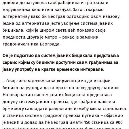
доводи до загушења саобраћајница и тротоара и
нарушавања квалитета ваздуха. Зато стварамо
алтернативу како би Београд одговорио овом изазову.
Једна од алтернатива јесте увођење система јавних
бицикала, који је широм света већ показао своје
предности. Друга је метро – рекао је заменик
градоначелника Београда.
Он је подсетио да систем јавних бицикала представља
сервис којим су бицикли доступни свим грађанима за
јавну употребу на кратке временске интервале.
– Овај систем дозвољава корисницима да изнајме
бицикл на једној, а да га врате на некој другој станици.
На овај начин систем јавних бицикала представља
допуну систему јавног превоза, где грађани лакше и
брже могу савладати раздаљине између места становања
и станица система градског превоза путника – објаснио
је Весић и додао да ће Београд имати 150 станица са 900