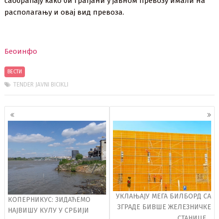
саобраћају како би грађани у јавном превозу имали на
располагању и овај вид превоза.
Беоинфо
ВЕСТИ
TENDER JAVNI BICIKLI
Кретање
чланака
УКЛАЊАЈУ МЕГА БИЛБОРД СА
КОПЕРНИКУС: ЗИДАЋЕМО
ЗГРАДЕ БИВШЕ ЖЕЛЕЗНИЧКЕ
НАЈВИШУ КУЛУ У СРБИЈИ
СТАНИЦЕ