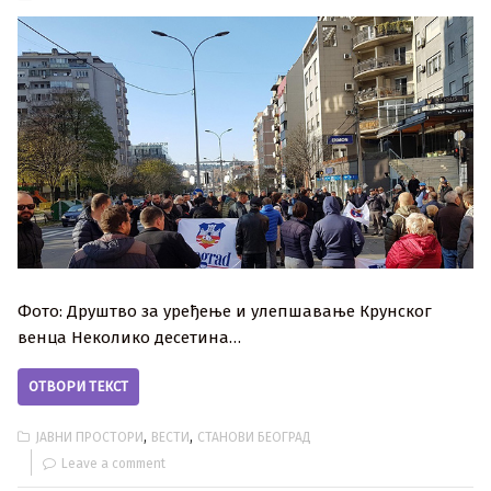
Фото: Друштво за уређење и улепшавање Крунског
венца Неколико десетина…
ОТВОРИ ТЕКСТ
,
,
ЈАВНИ ПРОСТОРИ
ВЕСТИ
СТАНОВИ БЕОГРАД
Leave a comment