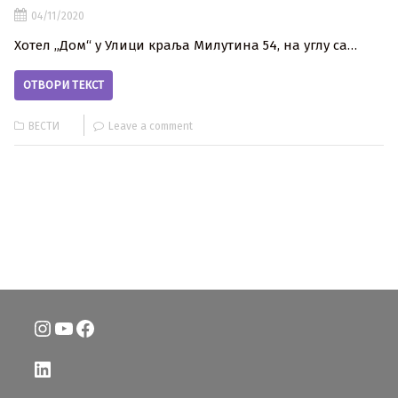
04/11/2020
Хотел „Дом“ у Улици краља Милутина 54, на углу са…
ОТВОРИ ТЕКСТ
ВЕСТИ
Leave a comment
Instagram
YouTube
Facebook
LinkedIn