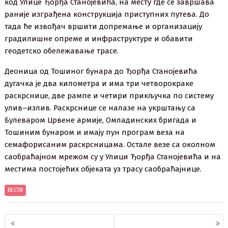
код Улице Ђорђа Станојевића, на месту где се завршава
раније изграђена конструкција приступних путева. До
тада ће извођач вршити допремање и организацију
градилишне опреме и инфраструктуре и обавити
геодетско обележавање трасе.
Деоница од Тошиног бунара до Ђорђа Станојевића
дугачка је два километра и има три четворокраке
раскрснице, две рампе и четири прикључка по систему
улив–излив. Раскрснице се налазе на укрштању са
Булеваром Црвене армије, Омладинских бригада и
Тошиним бунаром и имају пун програм веза на
семафорисаним раскрсницама. Остале везе са околном
саобраћајном мрежом су у Улици Ђорђа Станојевића и на
местима постојећих објеката уз трасу саобраћајнице.
ВЕСТИ
Кретање