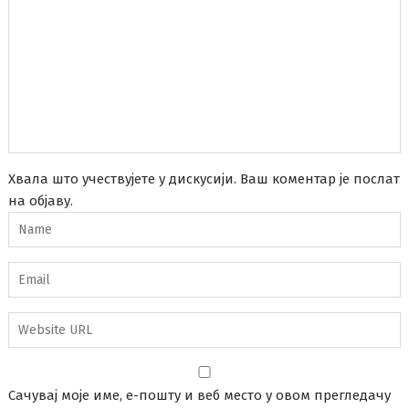
Хвала што учествујете у дискусији. Ваш коментар је послат
на објаву.
Сачувај моје име, е-пошту и веб место у овом прегледачу