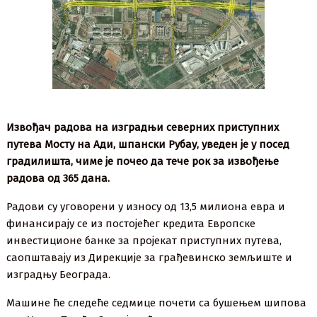
Извођач радова на изградњи северних приступних
путева Мосту на Ади, шпански Рубау, уведен је у посед
градилишта, чиме је почео да тече рок за извођење
радова од 365 дана.
Радови су уговорени у износу од 13,5 милиона евра и
финансирају се из постојећег кредита Европске
инвестиционе банке за пројекат приступних путева,
саопштавају из Дирекције за грађевинско земљиште и
изградњу Београда.
Машине ће следеће седмице почети са бушењем шипова