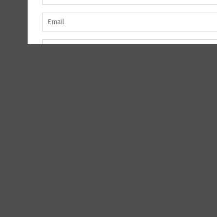
пошту и веб место у овом прегледачу веба за с
Instagram
YouTube
Facebook
Email reda
kontakt.
LinkedIn
Twitter