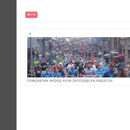
ВЕСТИ
Кретање
чланака
Комунални неред кочи Београдски маратон