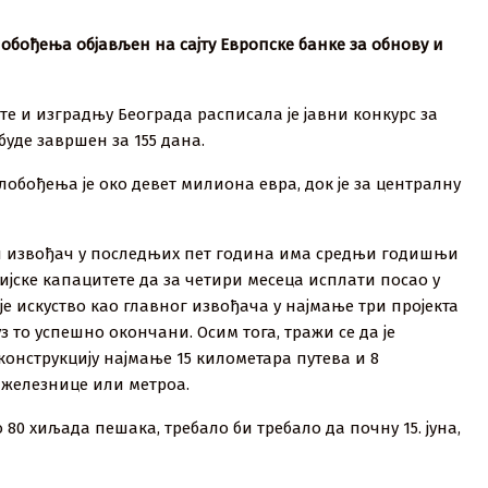
лобођења објављен на сајту Европске банке за обнову и
те и изградњу Београда расписала је јавни конкурс за
буде завршен за 155 дана.
лобођења је око девет милиона евра, док је за централну
ни извођач у последњих пет година има средњи годишњи
ијске капацитете да за четири месеца исплати посао у
је искуство као главног извођача у најмање три пројекта
з то успешно окончани. Осим тога, тражи се да је
еконструкцију најмање 15 километара путева и 8
 железнице или метроа.
 80 хиљада пешака, требало би требало да почну 15. јуна,