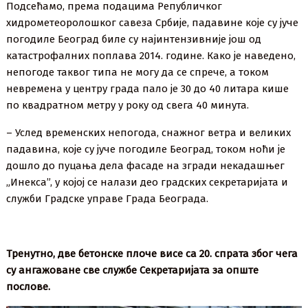
Подсећамо, према подацима Републичког
хидрометеоролошког савеза Србије, падавине које су јуче
погодиле Београд биле су најинтензивније још од
катастрофалних поплава 2014. године. Како је наведено,
непогоде таквог типа не могу да се спрече, а током
невремена у центру града пало је 30 до 40 литара кише
по квадратном метру у року од свега 40 минута.
– Услед временских непогода, снажног ветра и великих
падавина, које су јуче погодиле Београд, током ноћи је
дошло до пуцања дела фасаде на згради некадашњег
„Инекса”, у којој се налази део градских секретаријата и
служби Градске управе Града Београда.
Тренутно, две бетонске плоче висе са 20. спрата због чега
су ангажоване све службе Секретаријата за опште
послове.