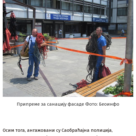
Припреме за санацију фасаде Фото: Беоинфо
Осим тога, ангажовани су Саобраћајна полиција,