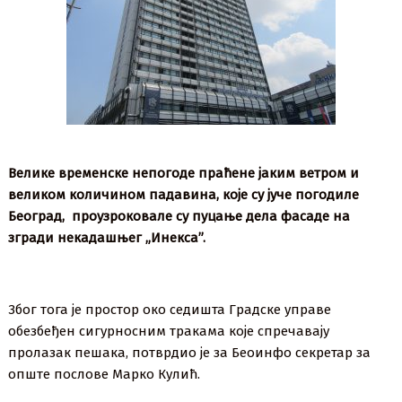
Велике временске непогоде праћене јаким ветром и
великом количином падавина, које су јуче погодиле
Београд, проузроковале су пуцање дела фасаде на
згради некадашњег „Инекса”.
Због тога је простор око седишта Градске управе
обезбеђен сигурносним тракама које спречавају
пролазак пешака, потврдио је за Беоинфо секретар за
опште послове Марко Кулић.