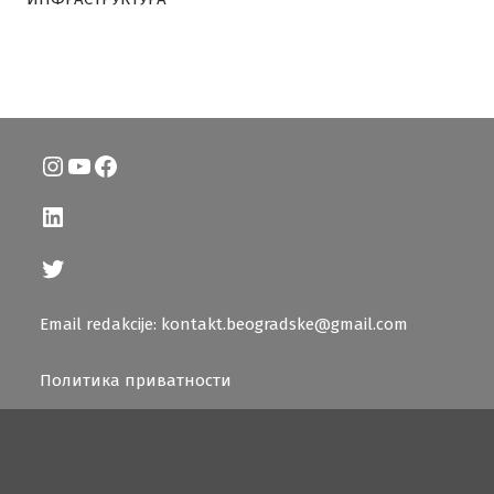
Instagram
YouTube
Facebook
LinkedIn
Twitter
Email redakcije: kontakt.beogradske@gmail.com
Политика приватности
Београдске.рс © 2026