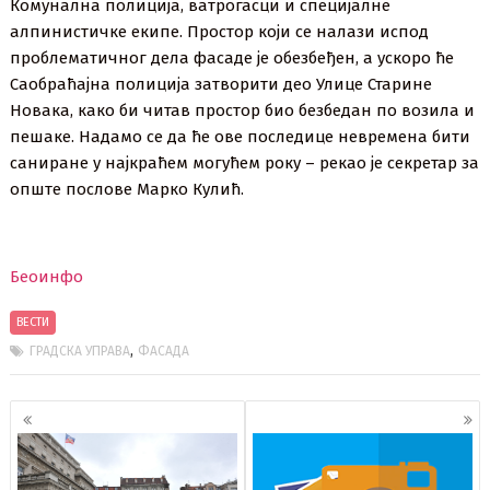
Комунална полиција, ватрогасци и специјалне
алпинистичке екипе. Простор који се налази испод
проблематичног дела фасаде је обезбеђен, а ускоро ће
Саобраћајна полиција затворити део Улице Старине
Новака, како би читав простор био безбедан по возила и
пешаке. Надамо се да ће ове последице невремена бити
саниране у најкраћем могућем року – рекао је секретар за
опште послове Марко Кулић.
Беоинфо
ВЕСТИ
,
ГРАДСКА УПРАВА
ФАСАДА
Кретање
чланака