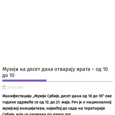
Музеји на десет дана отварају врата – од 10
до 10
10/05/2016
Манифестација „Музеји Србије, десет дана од 10 до 10” ове
године одржаће се од 12. до 21. маја. Реч је о националној
музејској иницијативи, највећој до сада на територији
Србије, која се одржава по други пут
.