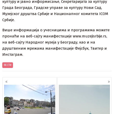
културу и јавно информисање, Секретаријата за културу
Града Београда, Градске управе за културу Нови Сад,
Музејског друштва Србије и Националног комитета ICOM
Србије.
Више информација о учесницима и програмима можете
пронаћи на веб-сајту манифестације www.muzejisrbije.rs,
на веб-сајту Народног музеја у Београду, као и на
друштвеним мрежама манифестације Фејсбук, Твитер и
Инстаграм.
ВЕСТИ
Кретање
чланака