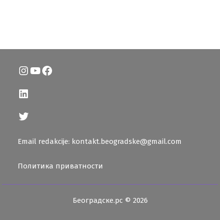
Instagram
YouTube
Facebook
LinkedIn
Twitter
Email redakcije: kontakt.beogradske@gmail.com
Политика приватности
Београдске.рс © 2026