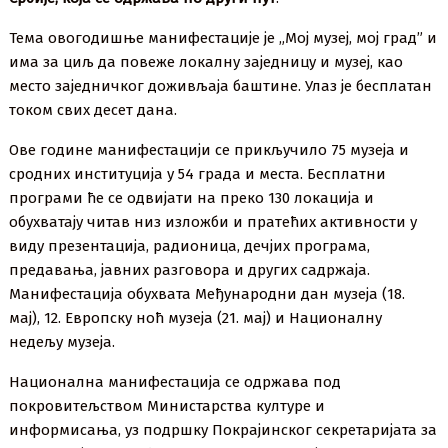
Тема овогодишње манифестације је „Мој музеј, мој град” и
има за циљ да повеже локалну заједницу и музеј, као
место заједничког доживљаја баштине. Улаз је бесплатан
током свих десет дана.
Ове године манифестацији се прикључило 75 музеја и
сродних институција у 54 града и места. Бесплатни
програми ће се одвијати на преко 130 локацијa и
обухватају читав низ изложби и пратећих активности у
виду презентација, радионица, дечјих програма,
предавања, јавних разговора и других садржаја.
Манифестација обухвата Међународни дан музеја (18.
мај), 12. Европску ноћ музеја (21. мај) и Националну
недељу музеја.
Национална манифестација се одржава под
покровитељством Министарства културе и
информисања, уз подршку Покрајинског секретаријата за