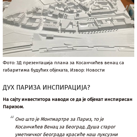
Фото: 3Д презентација плана за Косанчићев венац са
габаритима будућих објеката, Извор: Новости
ДУХ ПАРИЗА ИНСПИРАЦИЈА?
На сајту инвеститора наводи се да је објекат инспирисан
Паризом.
Оно што је Монтмартре за Париз, то је
Косанчићев Венац за Београд. Душа старог
уметничког Београда красиће наш луксузни