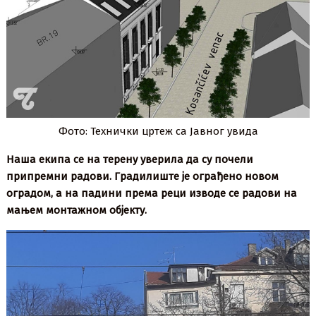
Фото: Технички цртеж са Јавног увида
Наша екипа се на терену уверила да су почели
припремни радови. Градилиште је ограђено новом
оградом, а на падини према реци изводе се радови на
мањем монтажном објекту.