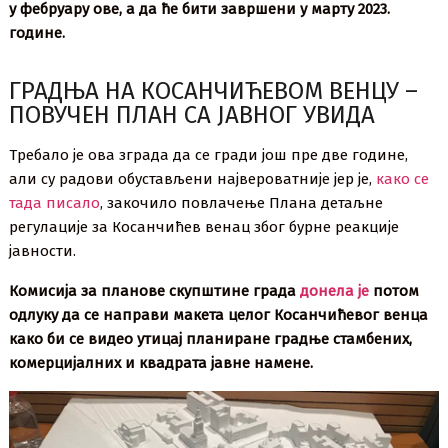
у фебруару ове, а да ће бити завршени у марту 2023.
године.
ГРАДЊА НА КОСАНЧИЋЕВОМ ВЕНЦУ –
ПОВУЧЕН ПЛАН СА ЈАВНОГ УВИДА
Требало је ова зграда да се гради још пре две године,
али су радови обустављени највероватније јер је,
како се
тада писало
, закочило повлачење Плана детаљне
регулације за Косанчићев венац због бурне реакције
јавности.
Комисија за планове скупштине града
донела је
потом
одлуку да се направи макета целог Косанчићевог венца
како би се видео утицај планиране градње стамбених,
комерцијалних и квадрата јавне намене.