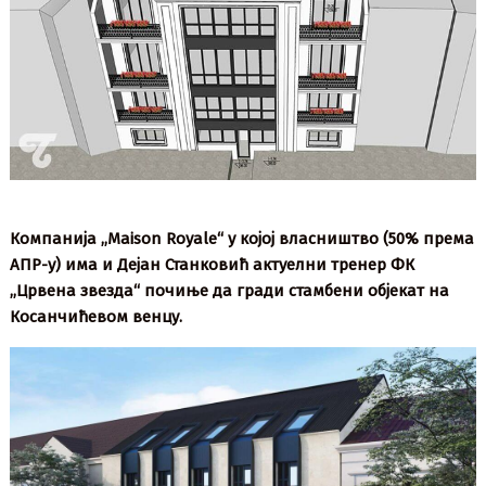
Компанија ,,Maison Royale“ у којој власништво (50% према
АПР-у) има и Дејан Станковић актуелни тренер ФК
,,Црвена звезда“ почиње да гради стамбени објекат на
Косанчићевом венцу.