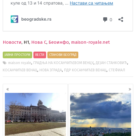
Новости
, Н1,
Нова С
,
Беоинфо
,
maison-royale.net
ЈАВНИ ПРОСТОРИ
ВЕСТИ
СТАНОВИ БЕОГРАД
,
,
,
maison royale
ГРАДЊА НА КОСАНЧИЋЕВОМ ВЕНЦУ
ДЕЈАН СТАНКОВИЋ
,
,
,
КОСАНЧИЋЕВ ВЕНАЦ
НОВА ЗГРАДА
ПДР КОСАНЧИЋЕВ ВЕНАЦ
СТЕФИАЛ
Кретање
чланака