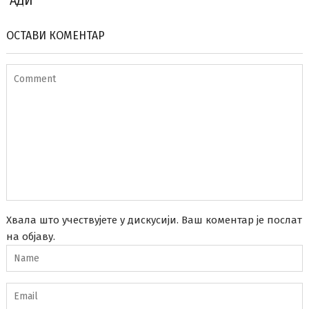
АДИ
ОСТАВИ КОМЕНТАР
Хвала што учествујете у дискусији. Ваш коментар је послат
на објаву.