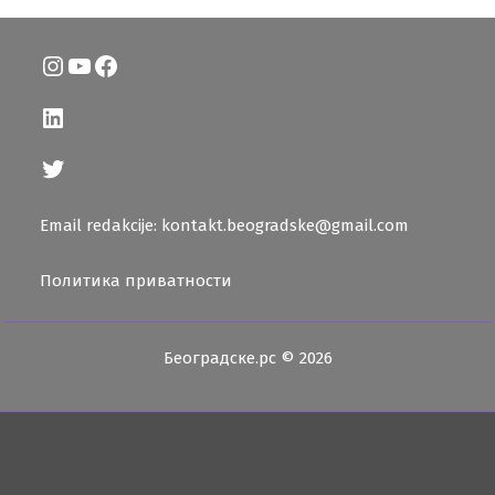
Instagram
YouTube
Facebook
LinkedIn
Twitter
Email redakcije: kontakt.beogradske@gmail.com
Политика приватности
Београдске.рс © 2026