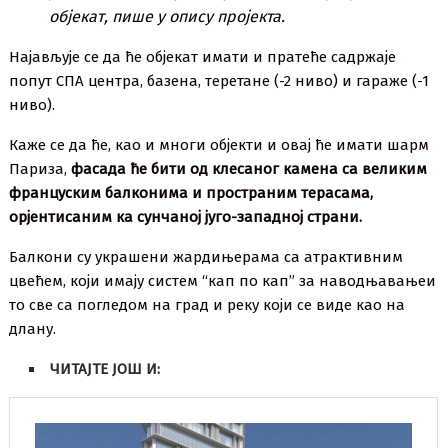
објекат, пише у опису пројекта.
Најављује се да ће објекат имати и пратеће садржаје
попут СПА центра, базена, теретане (-2 ниво) и гараже (-1
ниво).
Каже се да ће, као и многи објекти и овај ће имати шарм
Париза,
фасада ће бити
од клесаног камена са великим
француским балконима и пространим терасама,
орјентисаним ка сунчаној југо-западној страни.
Балкони су украшени жардињерама са атрактивним
цвећем, који имају систем “кап по кап” за наводњавањеи
то све са погледом на град и реку који се виде као на
длану.
ЧИТАЈТЕ ЈОШ И: