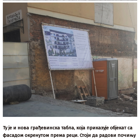
Ту је и нова грађевинска табла, која приказује објекат са
фасадом окренутом према реци. Стоји да радови почињу