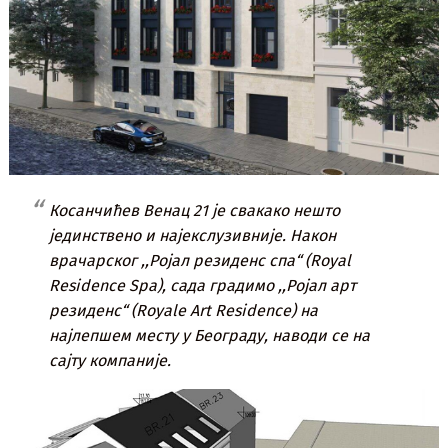
Косанчићев Венац 21 је свакако нешто
јединствено и најекслузивније. Након
врачарског ,,Ројал резиденс спа“ (Royal
Residence Spa), сада градимо ,,Ројал арт
резиденс“ (Royale Art Residence) на
најлепшем месту у Београду, наводи се на
сајту компаније.