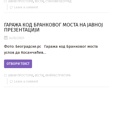
,
,
ЈАВНИ ПРОСТОРИ
ВЕСТИ
СТАНОВИ БЕОГРАД
Leave a comment
ГАРАЖА КОД БРАНКОВОГ МОСТА НА ЈАВНОЈ
ПРЕЗЕНТАЦИЈИ
24/02/2021
Фото: Београдске.рс Гаража код Бранковог моста
услов да Косанчићев…
ОТВОРИ ТЕКСТ
,
,
ЈАВНИ ПРОСТОРИ
ВЕСТИ
ИНФРАСТРУКТУРА
Leave a comment