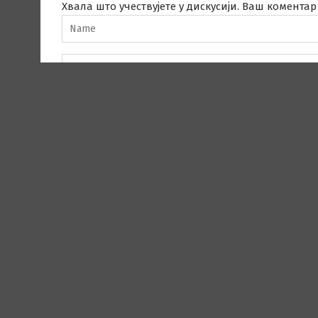
Хвала што учествујете у дискусији. Ваш коментар 
пошту и веб место у овом прегледачу веба за с
Instagram
YouTube
Facebook
Email reda
kontakt.
LinkedIn
Twitter