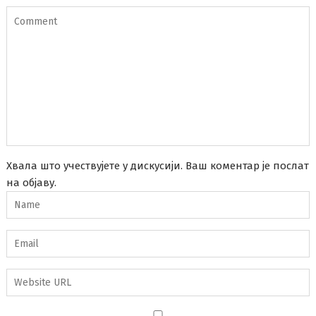
Хвала што учествујете у дискусији. Ваш коментар је послат
на објаву.