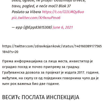
Dođu, ograde, ne pitaju? Oduzimaju drveće,
travu, pogled, e neće moći! Blok 37
Poslato sa Vibera
https://t.co/l22LMQyBuo
pic.twitter.com/Kr9xnuPmo6
— epp (@Epp83615308)
June 6, 2021
https://twitter.com/zdravkojankovic/status/140160389177565
1840?s=20
Према информацијама са лица места, инвеститор је
оградио посед и почео припрему за градњу.
Грађевинска дозвола за пројекат је издата 2017. године,
међутим, на скупу се од појединих говорника чуло да је
њен рок важења био две године.
ВЕСИЋ: ПОСЛАТА ИНСПЕКЦИЈА