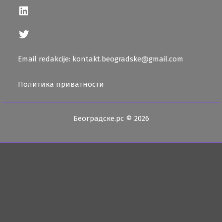
LinkedIn
Twitter
Email redakcije: kontakt.beogradske@gmail.com
Политика приватности
Београдске.рс © 2026