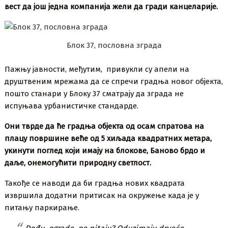
вест да још једна компанија жели да гради канцеларије.
Блок 37, пословна зграда
Пажњу јавности, међутим, привукли су апели на
друштвеним мрежама да се спречи градња новог објекта,
пошто станари у Блоку 37 сматрају да зграда не
испуњава урбанистичке стандарде.
Они тврде да ће градња објекта од осам спратова на
плацу површине веће од 5 хиљада квадратних метара,
укинути поглед који имају на блокове, Баново брдо и
даље, онемогућити природну светлост.
Такође се наводи да би градња нових квадрата
извршила додатни притисак на окружење када је у
питању паркирање.