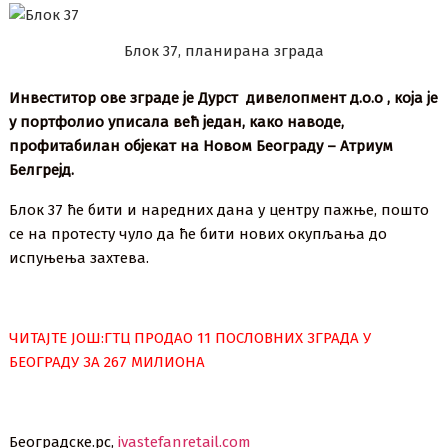
Блок 37, планирана зграда
Инвеститор ове зграде је Дурст дивелопмент д.о.о , која је
у портфолио уписала већ један, како наводе,
профитабилан објекат на Новом Београду – Атриум
Белгрејд.
Блок 37 ће бити и наредних дана у центру пажње, пошто
се на протесту чуло да ће бити нових окупљања до
испуњења захтева.
ЧИТАЈТЕ ЈОШ:ГТЦ ПРОДАО 11 ПОСЛОВНИХ ЗГРАДА У
БЕОГРАДУ ЗА 267 МИЛИОНА
Београдске.рс,
ivastefanretail.com