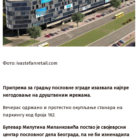
Фото: ivastefanretail.com
Припрема за градњу пословне зграде изазвала најпре
негодовање на друштвеним мрежама.
Вечерас одржано и протестно окупљање станара на
паркингу код броја 162.
Булевар Милутина Миланковића постао је својеврсни
центар пословног дела Београда, па не би изненадила