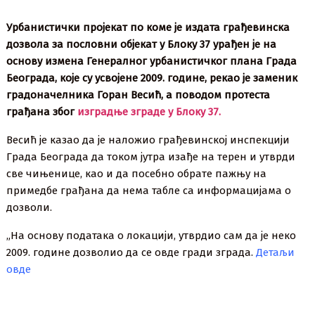
Урбанистички пројекат по коме је издата грађевинска
дозвола за пословни објекат у Блоку 37 урађен је на
основу измена Генералног урбанистичког плана Града
Београда, које су усвојене 2009. године, рекао је заменик
градоначелника Горан Весић, а поводом протеста
грађана због
изградње зграде у Блоку 37.
Весић је казао да је наложио грађевинској инспекцији
Града Београда да током јутра изађе на терен и утврди
све чињенице, као и да посебно обрате пажњу на
примедбе грађана да нема табле са информацијама о
дозволи.
„На основу података о локацији, утврдио сам да је неко
2009. године дозволио да се овде гради зграда.
Детаљи
овде