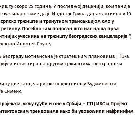
жишту скоро 25 година. У последњој деценији, компанија
резултирало тиме да је Индотек Група данас активна у 10
 српско тржиште и тренутном трансакцијом смо у
 у региону. Посебно сам поносан што нас наша прва
нтнијих учесника на тржишту београдских канцеларија “,
ректор Индотек Групе.
у Београду мотивисана је стратешким плановима ГТЦ-а
ицију и инвестира на другим тржиштима централне и
вину две канцеларијске некретнине у Будимпешти:
е Сименс.
ојеката, укључујући и оне у Србији – ГТЦ ИКС и Пројект
архитектонским трендовима како би удовољили најфинијим