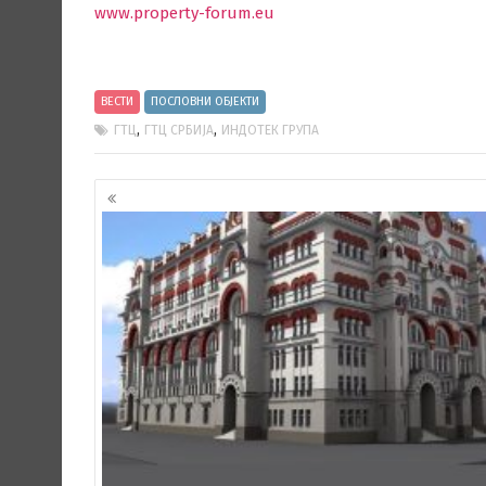
www.property-forum.eu
ВЕСТИ
ПОСЛОВНИ ОБЈЕКТИ
,
,
ГТЦ
ГТЦ СРБИЈА
ИНДОТЕК ГРУПА
Кретање
чланака