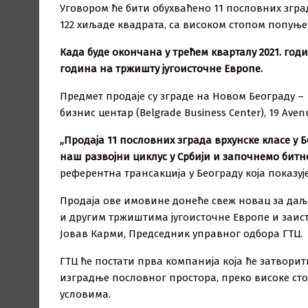
Уговором ће бити обухваћено 11 пословних згр
122 хиљаде квадрата, са високом стопом попуње
Када буде окончана у трећем кварталу 2021. год
година на тржишту југоисточне Европе.
Предмет продаје су зграде на Новом Београду – Г
бизнис центар (Belgrade Business Center), 19 Avenu
„Продаја 11 пословних зграда врхунске класе у 
наш развојни циклус у Србији и започнемо бит
референтна трансакција у Београду која показуј
Продаја ове имовине донеће свеж новац за даље
и другим тржиштима југоисточне Европе и заиста 
Јовав Карми, Председник управног одбора ГТЦ.
ГТЦ ће постати прва компанија која ће затвори
изградње пословног простора, преко високе ст
условима.