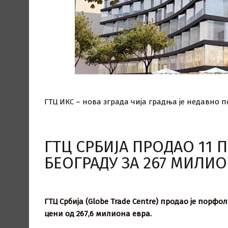
ГТЦ ИКС – нова зграда чија градња је недавно 
ГТЦ СРБИЈА ПРОДАО 11 
БЕОГРАДУ ЗА 267 МИЛИ
ГТЦ Србија (Globe Trade Centre) продао је порф
цени од 267,6 милиона евра.