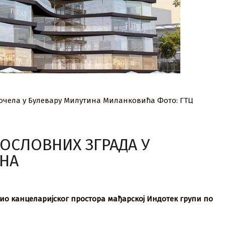
почела у Булевару Милутина Миланковића Фото: ГТЦ
ПОСЛОВНИХ ЗГРАДА У
ОНА
олио канцеларијског простора мађарској Индотек групи по