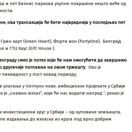
ада и пет бизнис паркова укупне површине нешто веће од
ности.
ине, ова трансакција ће бити највреднија у последњих пет
рин харт (Green Heart), Форти вон (FortyOne), Белгрејд
e и ГТЦ Хаус (GTC House ).
Београду смео је потез који ће нам омогућити да завршимо
но другачије поглавље на овом тржишту
. Ово је
е ликвидност у пост ковид периоду.
 улагање у потпуно нове, амбициозне пројекате у Србији
је „снажан излаз“, који ће нас водити напред “, рекао је
ти инвестициони круг у Србији – од куповине земљишта,
опе издавања до изласка из круга под врло добрим