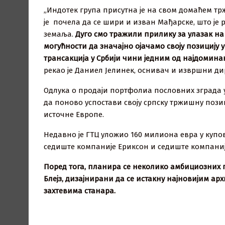
„Индотек група присутна је на свом домаћем тр
је почела да се шири и изван Мађарске, што је 
земаља.
Дуго смо тражили прилику за улазак на
могућности да значајно ојачамо своју позицију
трансакција у Србији чини једним од најдомина
рекао је Даниел Јелинек, оснивач и извршни ди
Одлука о продаји портфолиа пословних зграда 
да поново успостави своју српску тржишну поз
источне Европе.
Недавно је ГТЦ уложио 160 милиона евра у купо
седиште компаније Ериксон и седиште компаниј
Поред тога, планира се неколико амбициозних пр
Блејз, дизајнирани да се истакну најновијим 
захтевима станара.