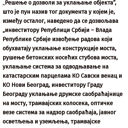
„
Решење о дозволи за уклањање објекта”,
што је пун назив тог документа у којем је,
између осталог, наведено да се дозвољава
„инвеститору Републици Србији – Влада
Републике Србије извођење радова који
обухватају уклањање конструкције моста,
рушење бетонских носећих стубова моста,
уклањање система за одводњавање на
катастарским парцелама КО Савски венац и
КО Нови Београд, инвеститору Граду
Београду уклањање друмске саобраћајнице
на мосту, трамвајских колосека, оптичке
везе система за надзор саобраћаја, јавног
осветљења и уземљења, трамвајске