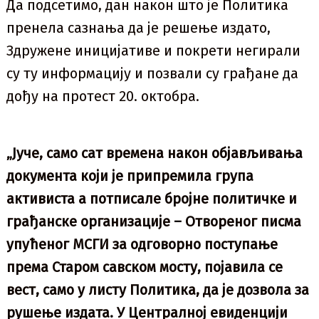
Да подсетимо, дан након што је Политика
пренела сазнања да је решење издато,
Здружене иницијативе и покрети негирали
су ту информацију и позвали су грађане да
дођу на протест 20. октобра.
„Јуче, само сат времена након објављивања
документа који је припремила група
активиста а потписале бројне политичке и
грађанске организације – Отвореног писма
упућеног МСГИ за одговорно поступање
према Старом савском мосту, појавила се
вест, само у листу Политика, да је дозвола за
рушење издата. У Централној евиденцији