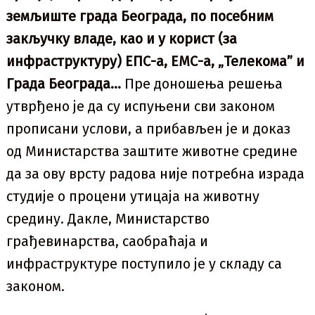
земљиште града Београда, по посебним
закључку владе, као и у корист (за
инфраструктуру) ЕПС-а, ЕМС-а, „Телекома” и
Града Београда…
Пре доношења решења
утврђено је да су испуњени сви законом
прописани услови, а прибављен је и доказ
од Министарства заштите животне средине
да за ову врсту радова није потребна израда
студије о процени утицаја на животну
средину. Дакле, Министарство
грађевинарства, саобраћаја и
инфраструктуре поступило је у складу са
законом.