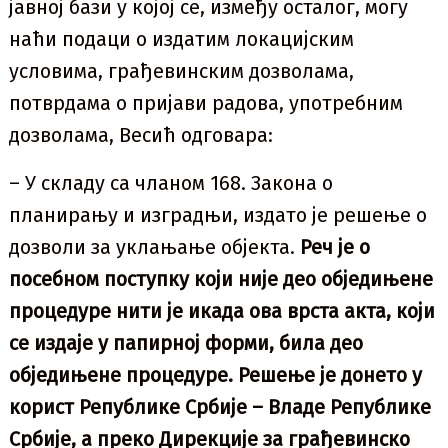
јавној бази у којој се, између осталог, могу
наћи подаци о издатим локацијским
условима, грађевинским дозволама,
потврдама о пријави радова, употребним
дозволама, Весић одговара:
– У складу са чланом 168. Закона о
планирању и изградњи, издато је решење о
дозволи за уклањање објекта.
Реч је о
посебном поступку који није део обједињене
процедуре нити је икада ова врста акта, који
се издаје у папирној форми, била део
обједињене процедуре. Решење је донето у
корист Републике Србије – Владе Републике
Србије, а преко Дирекције за грађевинско