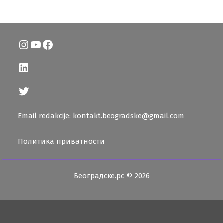
Instagram
YouTube
Facebook
LinkedIn
Twitter
Email redakcije: kontakt.beogradske@gmail.com
Политика приватности
Београдске.рс © 2026