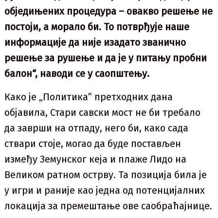
обједињених процедура – овакво решење не
постоји, а морало би. То потврђује наше
информације да није изадато званично
решење за рушење и да је у питању пробни
балон“, наводи се у саопштењу.
Како је „Политика” претходних дана
објавила, Стари савски мост не би требало
да заврши на отпаду, него би, како сада
ствари стоје, могао да буде постављен
између Земунског кеја и плаже Лидо на
Великом ратном острву. Та позиција била је
у игри и раније као једна од потенцијалних
локација за премештање ове саобраћајнице.