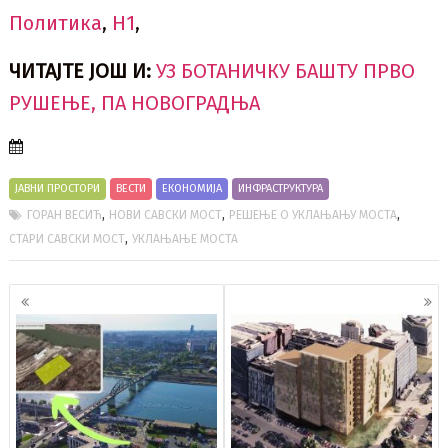
Политика
,
Н1
,
ЧИТАЈТЕ ЈОШ И:
УЗ БОТАНИЧКУ БАШТУ ПРВО
РУШЕЊЕ, ПА НОВОГРАДЊА
ЈАВНИ ПРОСТОРИ
ВЕСТИ
ЕКОНОМИЈА
ИНФРАСТРУКТУРА
,
,
,
ГОРАН ВЕСИЋ
НОВИ САВСКИ МОСТ
РЕШЕЊЕ О УКЛАЊАЊУ МОСТА
,
СТАРИ САВСКИ МОСТ
УКЛАЊАЊЕ МОСТА
Кретање
чланака