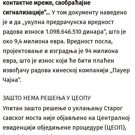
контактне мреже, саобраћајне
сигнализације”..
. У том документу наведено
је и да „укупна предрачунска вредност
радова износи 1.098.646.510 динара”, што је
око 9,4 милиона евра. Вредност посла,
пројектовање и изградња је 94 милиона
евра, што је износ који ће бити плаћен
извођачу радова кинеској компанији „Пауер
Чајна”.
ЗАШТО НЕМА РЕШЕЊА У ЦЕОПУ
Упитан зашто решење о уклањању Старог
савског моста није објављено на Централној
евиденцији обједињене процедуре (ЦЕОП),