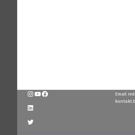
Instagram
YouTube
Facebook
Email reda
kontakt.
LinkedIn
Twitter