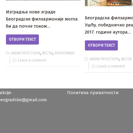
Изградња нове зграде
Београдска филхармо
Београдске филхармоније могла
Ушћу, победничко ре
би да почне током…
2017. године аутора…
ОТВОРИ ТЕКСТ
ОТВОРИ ТЕКСТ
,
,
ЈАВНИ ПРОСТОРИ
ВЕСТИ
ЕКОНОМИЈА
,
ЈАВНИ ПРОСТОРИ
ВЕСТИ
Leave a comment
Leave a comment
kcije:
Политика приватности
beogradske@gmail.com