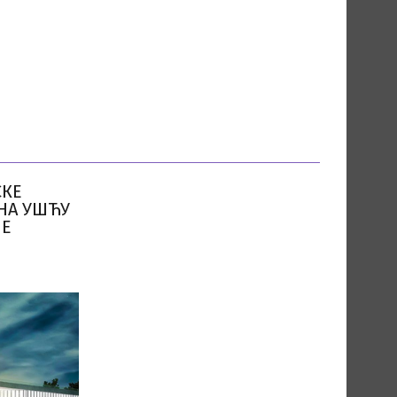
СКЕ
НА УШЋУ
НЕ