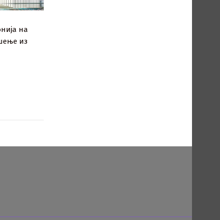
нија на
шење из