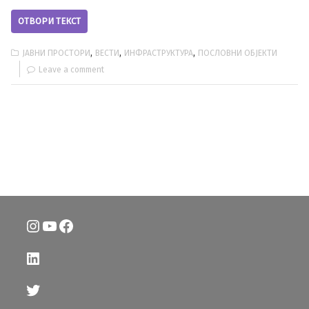
ОТВОРИ ТЕКСТ
,
,
,
ЈАВНИ ПРОСТОРИ
ВЕСТИ
ИНФРАСТРУКТУРА
ПОСЛОВНИ ОБЈЕКТИ
Leave a comment
Instagram
YouTube
Facebook
LinkedIn
Twitter