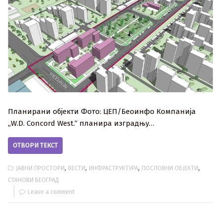
Планирани објекти Фото: ЦЕП/Беоинфо Компанија
„W.D. Concord West.“ планира изградњу…
ОТВОРИ ТЕКСТ
,
,
,
,
ЈАВНИ ПРОСТОРИ
ВЕСТИ
ИНФРАСТРУКТУРА
ПОСЛОВНИ ОБЈЕКТИ
СТАНОВИ БЕОГРАД
Leave a comment