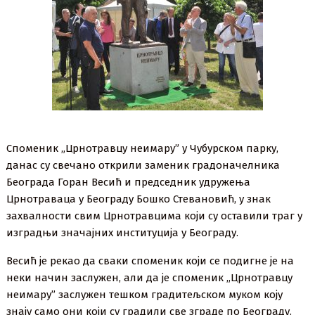
Споменик „Црнотравцу неимару” у Чубурском парку,
данас су свечано открили заменик градоначелника
Београда Горан Весић и председник удружења
Црнотраваца у Београду Бошко Стевановић, у знак
захвалности свим Црнотравцима који су оставили траг у
изградњи значајних институција у Београду.
Весић је рекао да сваки споменик који се подигне је на
неки начин заслужен, али да је споменик „Црнотравцу
неимару” заслужен тешком градитељском муком коју
знају само они који су градили све зграде по Београду.