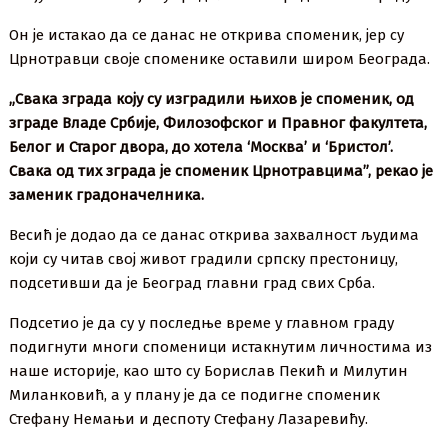
Он је истакао да се данас не открива споменик, јер су
Црнотравци своје споменике оставили широм Београда.
„Свака зграда коју су изградили њихов је споменик, од
зграде Владе Србије, Филозофског и Правног факултета,
Белог и Старог двора, до хотела ‘Москва’ и ‘Бристол’.
Свака од тих зграда је споменик Црнотравцима”, рекао је
заменик градоначелника.
Весић је додао да се данас открива захвалност људима
који су читав свој живот градили српску престоницу,
подсетивши да је Београд главни град свих Срба.
Подсетио је да су у последње време у главном граду
подигнути многи споменици истакнутим личностима из
наше историје, као што су Борислав Пекић и Милутин
Миланковић, а у плану је да се подигне споменик
Стефану Немањи и деспоту Стефану Лазаревићу.