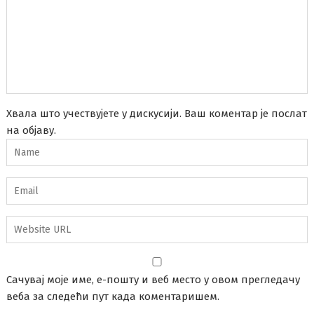
Хвала што учествујете у дискусији. Ваш коментар је послат
на објаву.
Сачувај моје име, е-пошту и веб место у овом прегледачу
веба за следећи пут када коментаришем.