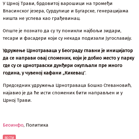
У Црној Трави, брдовитој варошици на тромеђи
Власинског језера, Сурдулице и Бугарске, генерацијама
ништа не успева као грађевинац.
Опште је познато да су ту поникли најбољи зидари,
тесари и фасадери који су некада подизали Југославију.
Удружење Црнотраваца у Београду главни је иницијатор
да се направи овај споменик, који је добио место у парку
где су се црнотравски дунђери окупљали пре много
година, у чувеној кафани „Кикевац
”.
Председник удружења Црнотраваца Бошко Стевановић,
најавио је да ће исти споменик бити направљен и у
Црној Трави.
Беоинфо
, Политика
ВЕСТИ