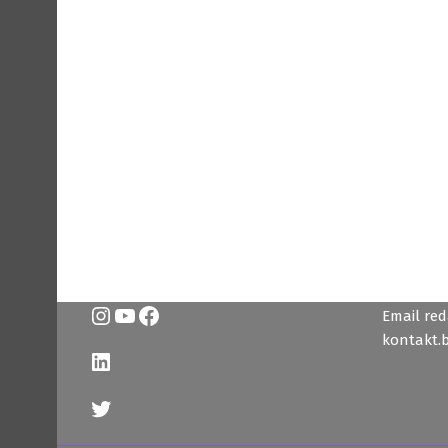
Instagram
YouTube
Facebook
Email reda
kontakt.
LinkedIn
Twitter