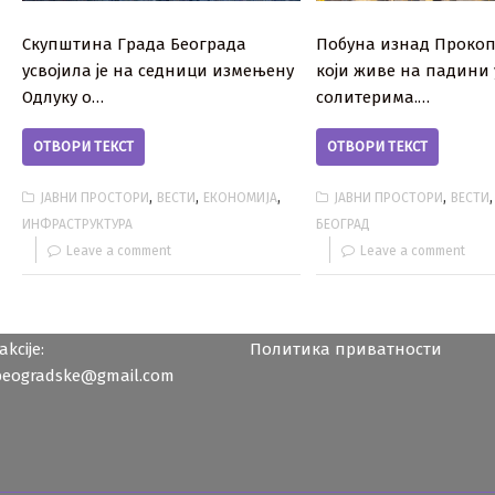
Скупштина Града Београда
Побуна изнад Прокоп
усвојила је на седници измењену
који живе на падини 
Одлуку о…
солитерима.…
ОТВОРИ ТЕКСТ
ОТВОРИ ТЕКСТ
,
,
,
,
ЈАВНИ ПРОСТОРИ
ВЕСТИ
ЕКОНОМИЈА
ЈАВНИ ПРОСТОРИ
ВЕСТИ
ИНФРАСТРУКТУРА
БЕОГРАД
Leave a comment
Leave a comment
kcije:
Политика приватности
beogradske@gmail.com