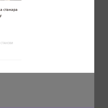
а станара
у
,
СТАНОВИ