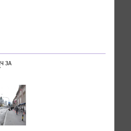
Ч ЗА
У