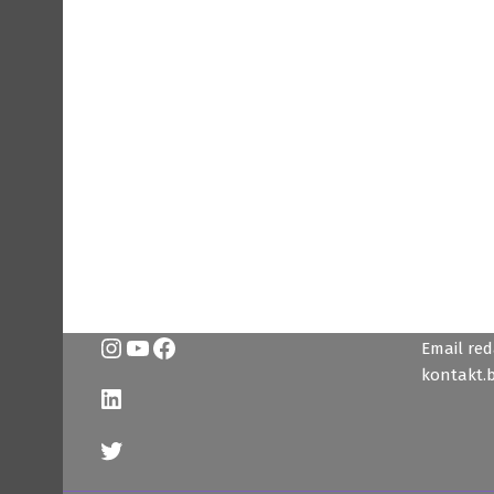
Instagram
YouTube
Facebook
Email reda
kontakt.
LinkedIn
Twitter