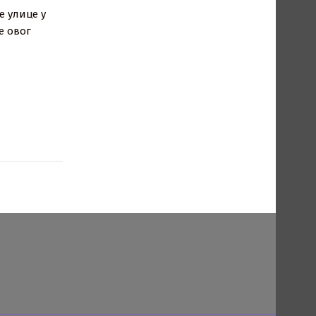
е улице у
е овог