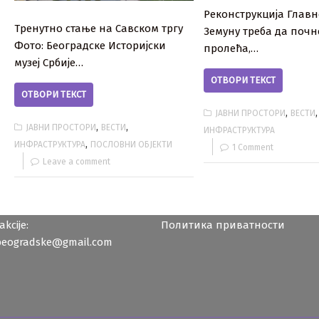
Реконструкција Главн
Тренутно стање на Савском тргу
Земуну треба да почн
Фото: Београдске Историјски
пролећа,…
музеј Србије…
ОТВОРИ ТЕКСТ
ОТВОРИ ТЕКСТ
,
,
ЈАВНИ ПРОСТОРИ
ВЕСТИ
,
,
ЈАВНИ ПРОСТОРИ
ВЕСТИ
ИНФРАСТРУКТУРА
,
ИНФРАСТРУКТУРА
ПОСЛОВНИ ОБЈЕКТИ
1 Comment
Leave a comment
kcije:
Политика приватности
beogradske@gmail.com