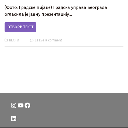
(Фото: Градске пијаце) Градска управа Београда
огласила је јавну презентацију…
ОТВОРИ ТЕКСТ
ВЕСТИ
Leave a comment
Instagram
YouTube
Facebook
LinkedIn