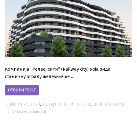
Компанија ,,Релвеј сити“ (Railway city) која зида
станичну зграду железничке…
ОТВОРИ ТЕКСТ
,
,
,
ЈАВНИ ПРОСТОРИ
ВЕСТИ
ПОСЛОВНИ ОБЈЕКТИ
СТАНОВИ БЕОГРАД
Leave a comment