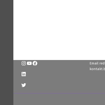
Instagram
YouTube
Facebook
Email reda
kontakt.
LinkedIn
Twitter