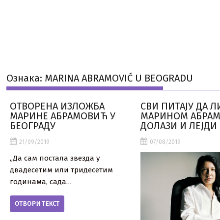
Ознака:
MARINA ABRAMOVIĆ U BEOGRADU
ОТВОРЕНА ИЗЛОЖБА
СВИ ПИТАЈУ ДА Л
МАРИНЕ АБРАМОВИЋ У
МАРИНОМ АБРА
БЕОГРАДУ
ДОЛАЗИ И ЛЕЈДИ 
21/09/2019
07/08/2019
„Да сам постала звезда у
двадесетим или тридесетим
годинама, сада…
ОТВОРИ ТЕКСТ