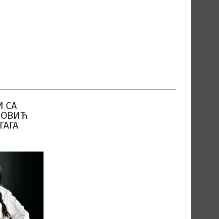
И СА
МОВИЋ
ГАГА