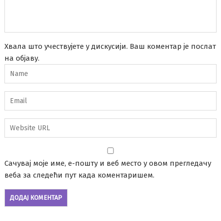
Хвала што учествујете у дискусији. Ваш коментар је послат
на објаву.
Сачувај моје име, е-пошту и веб место у овом прегледачу
веба за следећи пут када коментаришем.