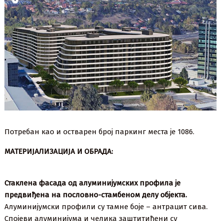
Потребан као и остварен број паркинг места је 1086.
МАТЕРИЈАЛИЗАЦИЈА И ОБРАДА:
Стаклена фасада од алуминијумских профила је
предвиђена на пословно-стамбеном делу објекта.
Алуминијумски профили су тамне боје – антрацит сива.
Спојеви алуминијума и челика заштитићени су