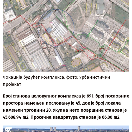
Локација будућег комплекса, фото: Урбанистички
пројекат
Број станова целокупног комплекса је 691, број пословних
простора намењен пословању је 45, док је број локала
намењен трговини 20. Укупна нето површина станова је
45.608,94 m2. Просечна квадратура станова је 66,00 m2.