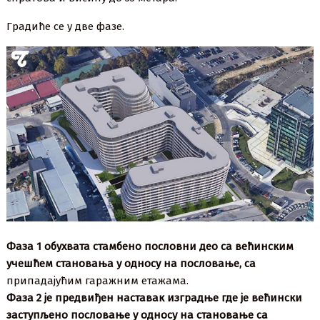
Градиће се у две фазе.
Фаза 1 обухвата стамбено пословни део са већинским
учешћем становања у односу на пословање, са
припадајућим гаражним етажама.
Фаза 2 је предвиђен наставак изградње где је већински
заступљено пословање у односу на становање са