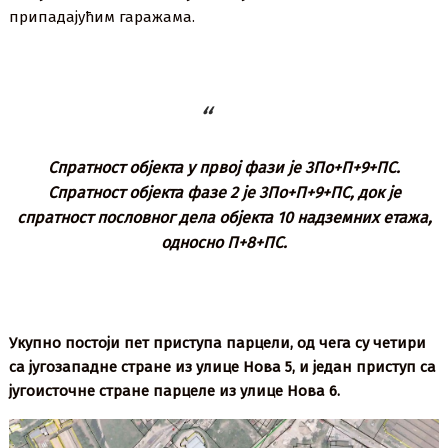
припадајућим гаражама.
Спратност објекта у првој фази је 3По+П+9+ПС.
Спратност објекта фазе 2 је 3По+П+9+ПС, док је
спратност пословног дела објекта 10 надземних етажа,
односно П+8+ПС.
Укупно постоји пет приступа парцели, од чега су четири
са југозападне стране из улице Нова 5, и један приступ са
југоисточне стране парцеле из улице Нова 6.