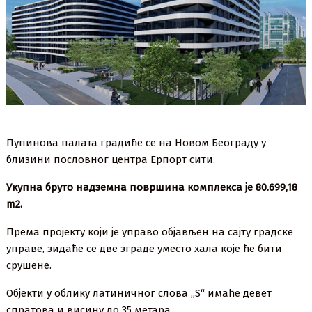
Пупинова палата градиће се на Новом Београду у
близини пословног центра Ерпорт сити.
Укупна бруто надземна површина комплекса је 80.699,18
m2.
Према пројекту који је управо објављен на сајту градске
управе, зидаће се две зграде уместо хала које ће бити
срушене.
Објекти у облику латиничног слова ,,S“ имаће девет
спратова и висину до 35 метара.