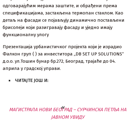
одговарајућим мерама заштите, и обрађени према
спецификацијама, застакљена термопан стаклом. Као
детаљ на фасади се појављују динамично постављени
брисолеји који разигравају фасаду и уједно имају
функционалну улогу
Презентација урбанистичког пројекта који је израдио
Фалкон груп ( ) за инвеститора „DB SET UP SOLUTIONS“
д.о.о. ул.Тошин бунар бр.272, Београд, трајаће до 04.
априла у градској управи.
ЧИТАЈТЕ ЈОШ И:
МАГИСТРАЛА НОВИ БЕОГРАД – СУРЧИНСКА ПЕТЉА НА
ЈАВНОМ УВИДУ