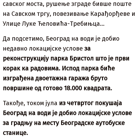
савског моста, рушење зграде бивше поште
на Савском тргу, повезивање Карађорђеве и
Улице Луке Ћеловића-Требињца…
Да подсетимо, Београд на води је добио
недавно локацијске услове
за
реконструкцију парка Бристол што је први
корак ка радовима.
Испод парка биће
изграђена двоетажна гаража бруто
површине од готово 18.000 квадрата.
Такође, током јула
из четвртог покушаја
Београд на води је добио локацијске услове
за градњу на месту Београдске аутобуске
станице.