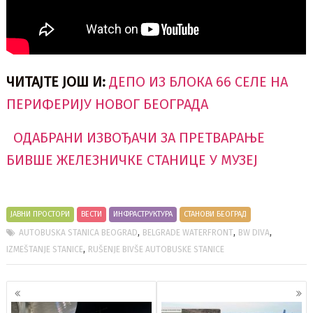
ЧИТАЈТЕ ЈОШ И:
ДЕПО ИЗ БЛОКА 66 СЕЛЕ НА
ПЕРИФЕРИЈУ НОВОГ БЕОГРАДА
ОДАБРАНИ ИЗВОЂАЧИ ЗА ПРЕТВАРАЊЕ
БИВШЕ ЖЕЛЕЗНИЧКЕ СТАНИЦЕ У МУЗЕЈ
ЈАВНИ ПРОСТОРИ
ВЕСТИ
ИНФРАСТРУКТУРА
СТАНОВИ БЕОГРАД
,
,
,
AUTOBUSKA STANICA BEOGRAD
BELGRADE WATERFRONT
BW DIVA
,
IZMEŠTANJE STANICE
RUŠENJE BIVŠE AUTOBUSKE STANICE
Кретање
чланака