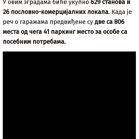
У овим зградама биће укупно
629 станова и
26 пословно-комерцијалних локала
. Када је
реч о гаражама предвиђене су
две са 806
места од чега 41 паркинг место за особе са
посебним потребама.