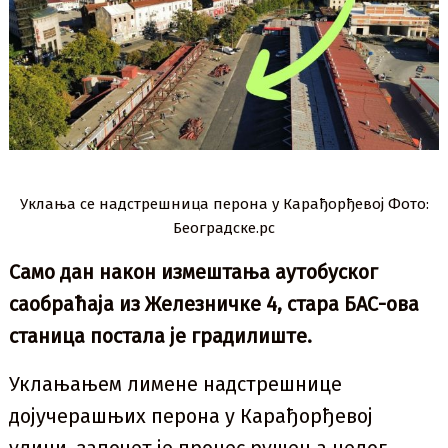
Уклања се надстрешница перона у Карађорђевој Фото:
Београдске.рс
Само дан након измештања аутобуског
саобраћаја из Железничке 4, стара БАС-ова
станица постала је градилиште.
Уклањањем лимене надстрешнице
дојучерашњих перона у Карађорђевој