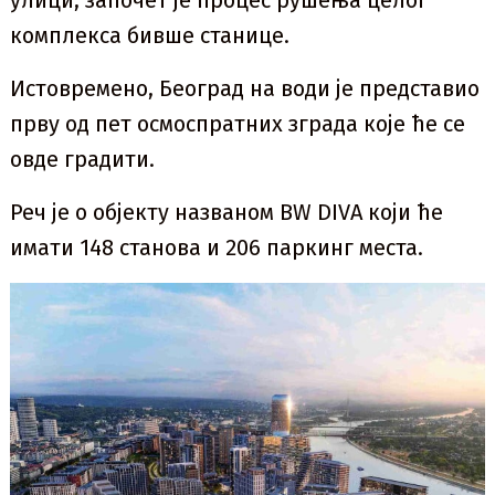
улици, започет је процес рушења целог
комплекса бивше станице.
Истовремено, Београд на води је представио
прву од пет осмоспратних зграда које ће се
овде градити.
Реч је о објекту названом BW DIVA који ће
имати 148 станова и 206 паркинг места.