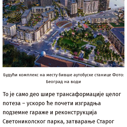
Будући комплекс на месту бивше аутобуске станице Фото:
Београд на води
То је само део шире трансаформације целог
потеза – ускоро ће почети изградња
подземне гараже и реконструкција
Светониколског парка, затварање Старог