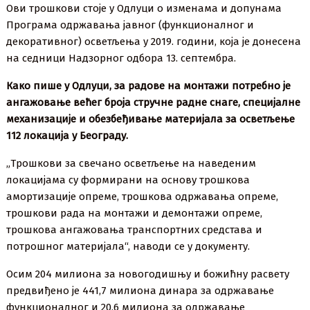
Ови трошкови стоје у Одлуци о изменама и допунама
Програма одржавања јавног (функционалног и
декоративног) осветљења у 2019. години, која је донесена
на седници Надзорног одбора 13. септембра.
Како пише у Одлуци, за радове на монтажи потребно је
ангажовање већег броја стручне радне снаге, специјалне
механизације и обезбеђивање материјала за осветљење
112 локација у Београду.
„Трошкови за свечано осветљење на наведеним
локацијама су формирани на основу трошкова
амортизације опреме, трошкова одржавања опреме,
трошкови рада на монтажи и демонтажи опреме,
трошкова ангажовања транспортних средстава и
потрошног материјала“, наводи се у документу.
Осим 204 милиона за новогодишњу и божићну расвету
предвиђено је 441,7 милиона динара за одржавање
функционалног и 20,6 милиона за одржавање