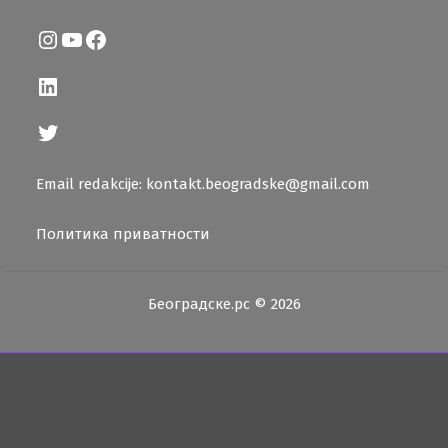
Instagram
YouTube
Facebook
LinkedIn
Twitter
Email redakcije: kontakt.beogradske@gmail.com
Политика приватности
Београдске.рс © 2026