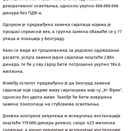
декоративног осветљења, односно укупно 666.666.666
динара без ПДВ-а.
Одлуком је предвиђена замена сијалица којима је
прошао сервисни век, а групна замена обавиће се у 77
улица и локација у Београду.
Како се види из трошковника за редовно одржавање
расвете, услуга замене једне сијалице коштаће 2.804
динара, те ће у ову сврху бити потрошено укупно 184,6
милиона.
Између осталог предвиђено је да Београд замени
сијалице које садрже живу сијалицама које су „Хг Фрее“,
односно без удела живе. Такође ће бити извршена
замена поклопаца на стубовима осветљења.
Дневна контрола укључења и искључења инсталација
коштаће 119.000 динара дневно, скоро 43,5 милиона
годишње, а ручно укључење и искључење инсталације