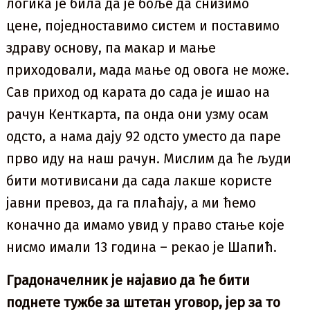
логика је била да је боље да снизимо
цене, поједноставимо систем и поставимо
здраву основу, па макар и мање
приходовали, мада мање од овога не може.
Сав приход од карата до сада је ишао на
рачун Кенткарта, па онда они узму осам
одсто, а нама дају 92 одсто уместо да паре
прво иду на наш рачун. Мислим да ће људи
бити мотивисани да сада лакше користе
јавни превоз, да га плаћају, а ми ћемо
коначно да имамо увид у право стање које
нисмо имали 13 година – рекао је Шапић.
Градоначелник је најавио да ће бити
поднете тужбе за штетан уговор, јер за то