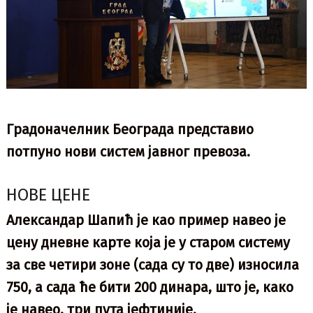
Градоначелник Београда представио
потпуно нови систем јавног превоза.
НОВЕ ЦЕНЕ
Александар Шапић је као пример навео је
цену дневне карте која је у старом систему
за све четири зоне (сада су то две) износила
750, а сада ће бити 200 динара, што је, како
је навео, три пута јефтиније.