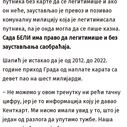
путника без карте да се легитимише и ако
он неће, заустављао је превоз и позивао
комуналну милицију која је легитимисала
путника, па је онда могла да се пише казна.
Сада БЕЛИ има право да легитимише и без
заустављања саобраћаја.
Шапић је истакао да је од 2012. до 2022.
године приход Града од наплате карата са
девет пао на шест милијарди.
– Не можемо у овом тренутку ни рећи тачну
цифру, јер је то информација коју је давао
Кенткарт. Ми нисмо имали увид у то, што је
један од разлога да упутимо тужбе. Наша