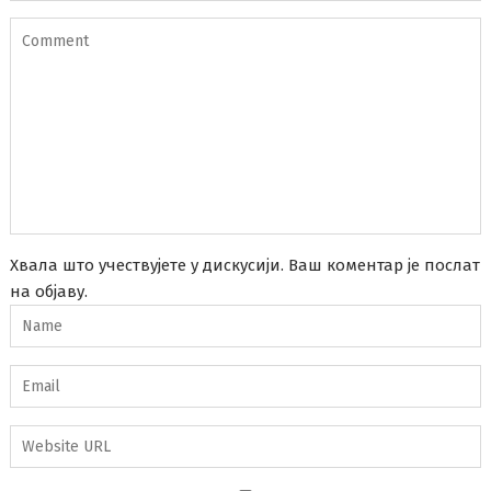
Хвала што учествујете у дискусији. Ваш коментар је послат
на објаву.