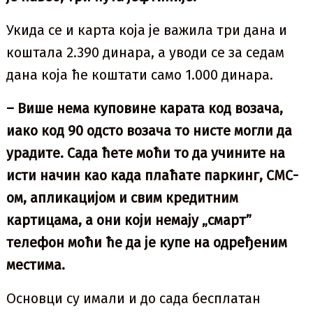
Укида се и карта која је важила три дана и
коштала 2.390 динара, а уводи се за седам
дана која ће коштати само 1.000 динара.
– Више нема куповине карата код возача,
иако код 90 одсто возача то нисте могли да
урадите. Сада ћете моћи то да учините на
исти начин као када плаћате паркинг, СМС-
ом, апликацијом и свим кредитним
картицама, а они који немају „смарт”
телефон моћи ће да је купе на одређеним
местима.
Основци су имали и до сада бесплатан