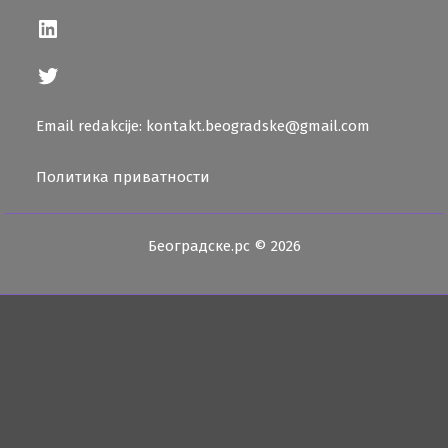
LinkedIn
Twitter
Email redakcije: kontakt.beogradske@gmail.com
Политика приватности
Београдске.рс © 2026