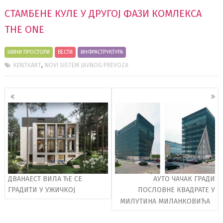
СТАМБЕНE КУЛE У ДРУГОЈ ФАЗИ КОМЛЕКСА
THE ONE
ЈАВНИ ПРОСТОРИ
ВЕСТИ
ИНФРАСТРУКТУРА
,
KENTKART
NOVI SISTEM JAVNOG PREVOZA
Кретање
чланака
ДВАНАЕСТ ВИЛА ЋЕ СЕ
АУТО ЧАЧАК ГРАДИ
ГРАДИТИ У УЖИЧКОЈ
ПОСЛОВНЕ КВАДРАТЕ У
МИЛУТИНА МИЛАНКОВИЋА