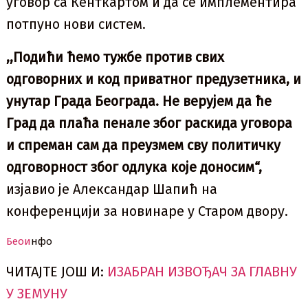
уговор са Кенткартом и да се имплементира
потпуно нови систем.
,,Подићи ћемо тужбе против свих
одговорних и код приватног предузетника, и
унутар Града Београда. Не верујем да ће
Град да плаћа пенале због раскида уговора
и спреман сам да преузмем сву политичку
одговорност због одлука које доносим“,
изјавио је Александар Шапић на
конференцији за новинаре у Старом двору.
Беои
нфо
ЧИТАЈТЕ ЈОШ И:
ИЗАБРАН ИЗВОЂАЧ ЗА ГЛАВНУ
У ЗЕМУНУ