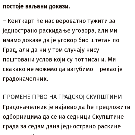
постоје ваљани докази.
– Кенткарт ће нас вероватно тужити за
једнострано раскидање уговора, али ми
имамо доказе да је уговор био штетан по
Град, али да ни у том случају нису
поштовани услов који су потписани. Ми
свакако не можемо да изгубимо – рекао је
градоначелник.
ПРОМЕНЕ ПРВО НА ГРАДСКОЈ СКУПШТИНИ
Градоначелник је најавио да ће предложити
одборницима да се на седници Скупштине
града за седам дана једнострано раскине