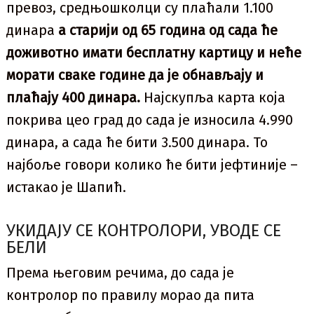
превоз, средњошколци су плаћали 1.100
динара
а старији од 65 година од сада ће
доживотно имати бесплатну картицу и неће
морати сваке године да је обнављају и
плаћају 400 динара.
Најскупља карта која
покрива цео град до сада је износила 4.990
динара, а сада ће бити 3.500 динара. То
најбоље говори колико ће бити јефтиније –
истакао је Шапић.
УКИДАЈУ СЕ КОНТРОЛОРИ, УВОДЕ СЕ
БЕЛИ
Према његовим речима, до сада је
контролор по правилу морао да пита